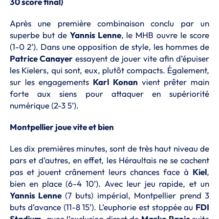
30 score final)
Après une première combinaison conclu par un
superbe but de
Yannis Lenne
, le MHB ouvre le score
(1-0 2’). Dans une opposition de style, les hommes de
Patrice Canayer
essayent de jouer vite afin d’épuiser
les Kielers, qui sont, eux, plutôt compacts. Également,
sur les engagements
Karl Konan
vient prêter main
forte aux siens pour attaquer en supériorité
numérique (2-3 5’).
Montpellier joue vite et bien
Les dix premières minutes, sont de très haut niveau de
pars et d’autres, en effet, les Héraultais ne se cachent
pas et jouent crânement leurs chances face à
Kiel
,
bien en place (6-4 10’). Avec leur jeu rapide, et un
Yannis Lenne
(7 buts) impérial, Montpellier prend 3
buts d’avance (11-8 15’). L’euphorie est stoppée au
FDI
Stadium
, avec l’exclusion direct de
Marko Panic
suite