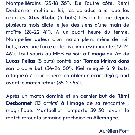
Montpelliérains (23-18 36’). De l’autre côté, Rémi
Desbonnet multiplie, lui, les parades ainsi que les
relances.
Stas Skube
(4 buts) très en forme depuis
plusieurs mois dicte le jeu des siens d’une main de
maître (28-22 41´). A un quart heure du terme,
Montpellier auteur d’un match plein, mène de huit
buts, avec une force collective impressionnante (32-24
46’). Tout souris au MHB ce soir à l’image du 7m de
Lucas Pellas
(5 buts) contré par
Tomas Mrkva
dans
son propre but (34-26 50’). Kiel relégué à 9 buts,
attaque à 7 pour espérer combler un écart déjà grand
avant le match retour (35-27 55’).
Après un match dominé et un dernier but de
Rémi
Desbonnet
(13 arrêts) à l’image de sa rencontre :
magnifique. Montpellier l’emporte 39-30, avant le
match retour la semaine prochaine en Allemagne.
Aurélien Fort