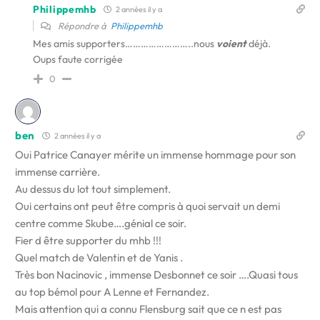
Philippemhb
2 années il y a
Répondre à
Philippemhb
Mes amis supporters……………………..nous
voient
déjà.
Oups faute corrigée
0
ben
2 années il y a
Oui Patrice Canayer mérite un immense hommage pour son
immense carrière.
Au dessus du lot tout simplement.
Oui certains ont peut être compris à quoi servait un demi
centre comme Skube….génial ce soir.
Fier d être supporter du mhb !!!
Quel match de Valentin et de Yanis .
Très bon Nacinovic , immense Desbonnet ce soir ….Quasi tous
au top bémol pour A Lenne et Fernandez.
Mais attention qui a connu Flensburg sait que ce n est pas