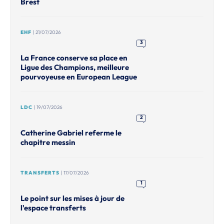
Brest
EHF
| 21/07/2026
3
La France conserve sa place en
Ligue des Champions, meilleure
pourvoyeuse en European League
LDC
| 19/07/2026
2
Catherine Gabriel referme le
chapitre messin
TRANSFERTS
| 17/07/2026
1
Le point sur les mises à jour de
l'espace transferts