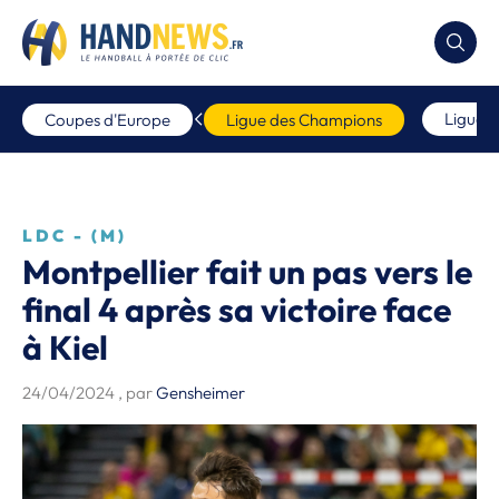
Ligue 
Coupes d'Europe
Ligue des Champions
LDC - (M)
Montpellier fait un pas vers le
final 4 après sa victoire face
à Kiel
24/04/2024
, par
Gensheimer