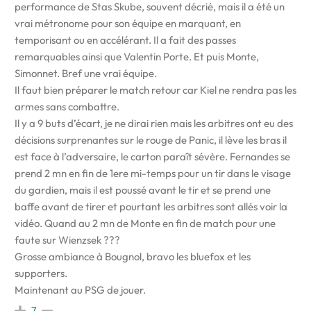
performance de Stas Skube, souvent décrié, mais il a été un
vrai métronome pour son équipe en marquant, en
temporisant ou en accélérant. Il a fait des passes
remarquables ainsi que Valentin Porte. Et puis Monte,
Simonnet. Bref une vrai équipe.
Il faut bien préparer le match retour car Kiel ne rendra pas les
armes sans combattre.
Il y a 9 buts d’écart, je ne dirai rien mais les arbitres ont eu des
décisions surprenantes sur le rouge de Panic, il lève les bras il
est face à l’adversaire, le carton paraît sévère. Fernandes se
prend 2 mn en fin de 1ere mi-temps pour un tir dans le visage
du gardien, mais il est poussé avant le tir et se prend une
baffe avant de tirer et pourtant les arbitres sont allés voir la
vidéo. Quand au 2 mn de Monte en fin de match pour une
faute sur Wienzsek ???
Grosse ambiance à Bougnol, bravo les bluefox et les
supporters.
Maintenant au PSG de jouer.
7