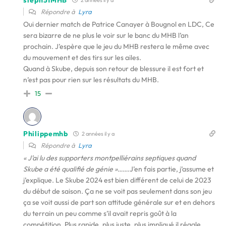
2 années il y a
Répondre à
Lyra
Oui dernier match de Patrice Canayer à Bougnol en LDC, Ce
sera bizarre de ne plus le voir sur le banc du MHB l’an
prochain. J’espère que le jeu du MHB restera le même avec
du mouvement et des tirs sur les ailes.
Quand à Skube, depuis son retour de blessure il est fort et
n’est pas pour rien sur les résultats du MHB.
15
Philippemhb
2 années il y a
Répondre à
Lyra
« J’ai lu des supporters montpelliérains septiques quand
Skube a été qualifié de génie »……
.J’en fais partie, j’assume et
j’explique. Le Skube 2024 est bien différent de celui de 2023
du début de saison. Ça ne se voit pas seulement dans son jeu
ça se voit aussi de part son attitude générale sur et en dehors
du terrain un peu comme s’il avait repris goût à la
compétition. Plus rapide, plus juste, plus impliqué il régale…