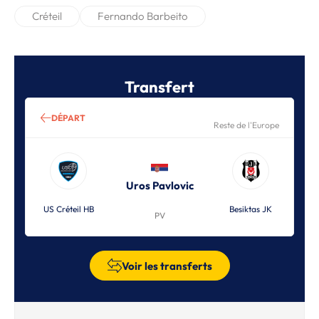
Créteil
Fernando Barbeito
Transfert
DÉPART
Reste de l'Europe
Uros Pavlovic
US Créteil HB
Besiktas JK
PV
Voir les transferts