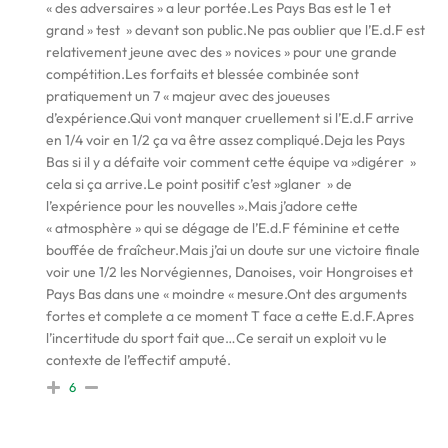
« des adversaires » a leur portée.Les Pays Bas est le 1 et
grand » test » devant son public.Ne pas oublier que l’E.d.F est
relativement jeune avec des » novices » pour une grande
compétition.Les forfaits et blessée combinée sont
pratiquement un 7 « majeur avec des joueuses
d’expérience.Qui vont manquer cruellement si l’E.d.F arrive
en 1/4 voir en 1/2 ça va être assez compliqué.Deja les Pays
Bas si il y a défaite voir comment cette équipe va »digérer »
cela si ça arrive.Le point positif c’est »glaner » de
l’expérience pour les nouvelles ».Mais j’adore cette
« atmosphère » qui se dégage de l’E.d.F féminine et cette
bouffée de fraîcheur.Mais j’ai un doute sur une victoire finale
voir une 1/2 les Norvégiennes, Danoises, voir Hongroises et
Pays Bas dans une « moindre « mesure.Ont des arguments
fortes et complete a ce moment T face a cette E.d.F.Apres
l’incertitude du sport fait que…Ce serait un exploit vu le
contexte de l’effectif amputé.
6