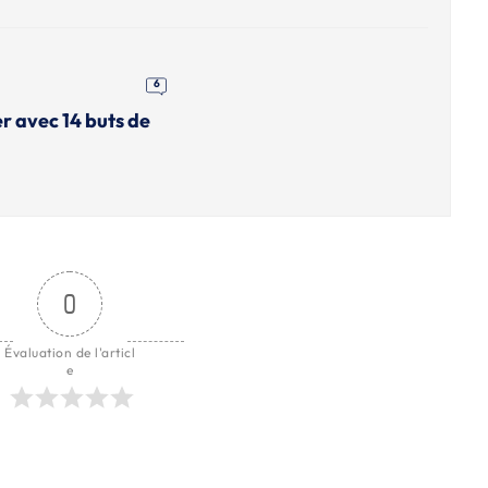
6
r avec 14 buts de
0
Évaluation de l'articl
e