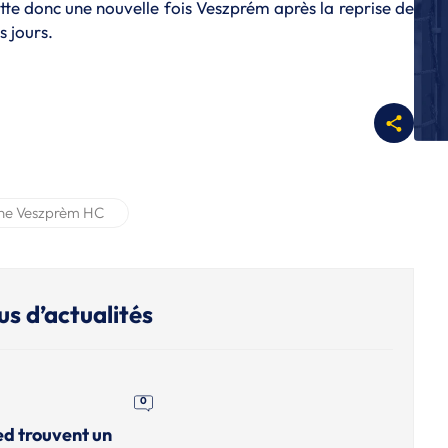
uitte donc une nouvelle fois Veszprém après la reprise de
A
s jours.
Fi
E
Bl
A
Bo
Be
A
ne Veszprèm HC
L
O'
A
La
de
us d’actualités
0
ed trouvent un