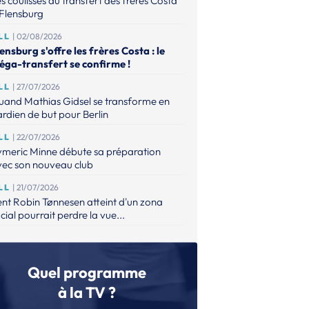
s coulisses du transfert des frères Costa
Flensburg
LL
| 02/08/2026
ensburg s'offre les frères Costa : le
éga-transfert se confirme !
LL
| 27/07/2026
uand Mathias Gidsel se transforme en
rdien de but pour Berlin
LL
| 22/07/2026
ymeric Minne débute sa préparation
vec son nouveau club
LL
| 21/07/2026
nt Robin Tønnesen atteint d'un zona
cial pourrait perdre la vue...
UE
| 21/07/2026
m Gottfridsson signe trois ans à l'IFK
tad et rentre en Suède
Quel programme
ON
| 17/07/2026
à la TV ?
m Gottfridsson et le Pick Szeged trouvent