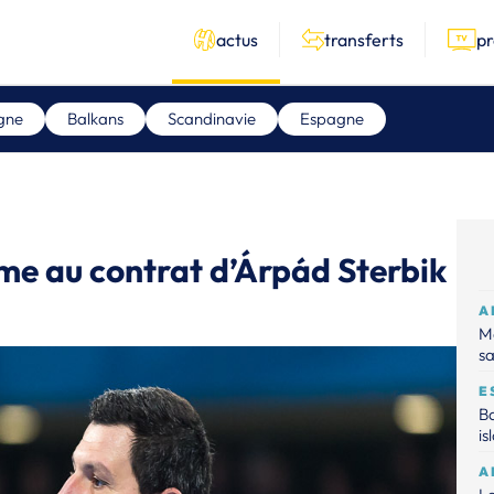
actus
transferts
p
gne
Balkans
Scandinavie
Espagne
me au contrat d’Árpád Sterbik
A
Ma
sa
E
Ba
is
A