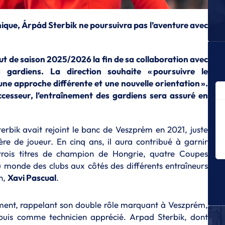
un
A
nique, Árpád Sterbik ne poursuivra pas l’aventure avec
Ke
L
ut de saison 2025/2026 la fin de sa collaboration avec
A
Ma
gardiens. La direction souhaite « poursuivre le
fa
e approche différente et une nouvelle orientation ».
cesseur, l’entraînement des gardiens sera assuré en
A
K
D
rbik avait rejoint le banc de Veszprém en 2021, juste
To
re de joueur. En cinq ans, il aura contribué à garnir
ef
trois titres de champion de Hongrie, quatre Coupes
A
u monde des clubs aux côtés des différents entraîneurs
N
h,
Xavi Pascual
.
S
A
sement, rappelant son double rôle marquant à Veszprém,
Bo
de
uis comme technicien apprécié. Arpad Sterbik, dont