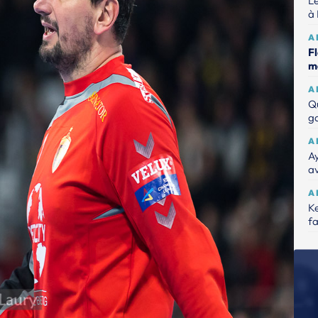
Le
à 
A
Fl
m
A
Q
ga
A
A
a
A
Ke
fa
S
Ji
Ys
H
Ji