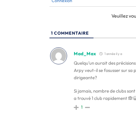
Connexion
Veuillez v
1
COMMENTAIRE
Mad_Max
1 année il y a
Quelqu’un aurait des précision
Arpy veut-il se fosusser sur sa 
dirigeante?
Si jamais, nombre de clubs sont
a trouvé 1 club rapidement 🙈
1