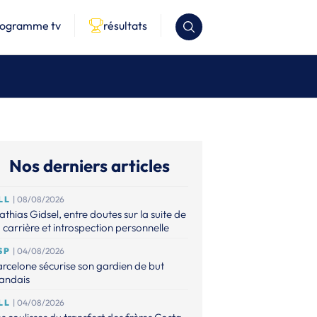
rogramme tv
résultats
Nos derniers articles
LL
| 08/08/2026
thias Gidsel, entre doutes sur la suite de
 carrière et introspection personnelle
SP
| 04/08/2026
rcelone sécurise son gardien de but
landais
LL
| 04/08/2026