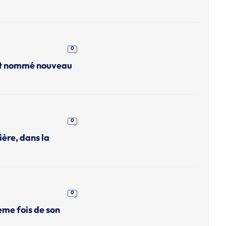
0
ent nommé nouveau
0
ière, dans la
0
eme fois de son