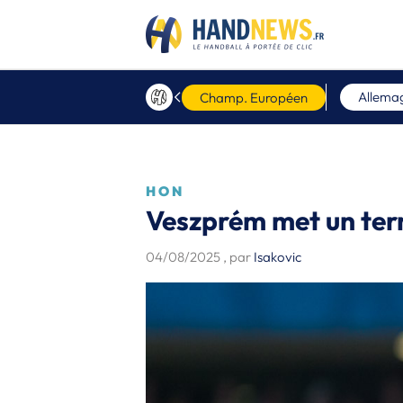
Allema
Champ. Européen
HON
Veszprém met un ter
04/08/2025
, par
Isakovic