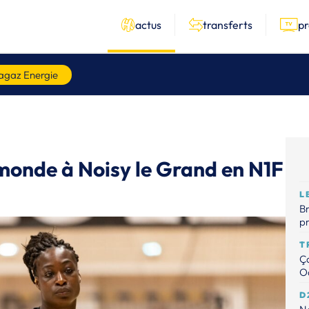
actus
transferts
p
agaz Energie
onde à Noisy le Grand en N1F
L
Br
p
T
Ça
Od
D