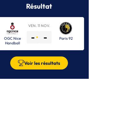
BE
| 03/06/2026
Résultat
ella Saint-Maur remporte la première
anche de son barrage face à Clermont
VEN. 11 NOV.
BE
| 03/06/2026
int-Amand et Nice européens, la Stella
-
-
ondamnée aux barrages
OGC Nice
Paris 92
Handball
BE
| 31/05/2026
est sacré champion de France
Voir les résultats
BE
| 28/05/2026
est toujours devant, Saint-Amand
ropéen, le maintien sous haute tension