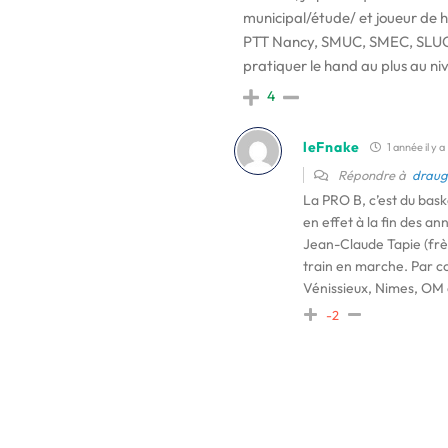
municipal/étude/ et joueur de ha
PTT Nancy, SMUC, SMEC, SLUC q
pratiquer le hand au plus au ni
4
leFnake
1 année il y a
Répondre à
draug
La PRO B, c’est du bask
en effet à la fin des an
Jean-Claude Tapie (frèr
train en marche. Par co
Vénissieux, Nimes, OM c
-2