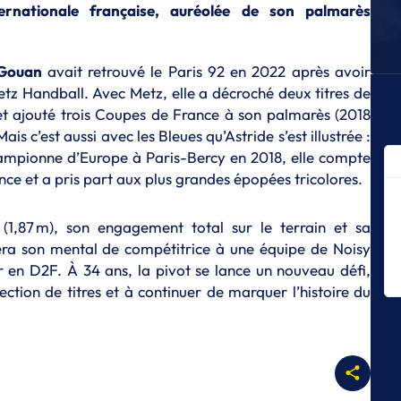
L
ernationale française, auréolée de son palmarès
Br
.
re
’Gouan
avait retrouvé le Paris 92 en 2022 après avoir
L
Le
etz Handball. Avec Metz, elle a décroché deux titres de
t ajouté trois Coupes de France à son palmarès (2018
L
s c’est aussi avec les Bleues qu’Astride s’est illustrée :
La
ma
mpionne d’Europe à Paris-Bercy en 2018, elle compte
nce et a pris part aux plus grandes épopées tricolores.
L
Me
1,87 m), son engagement total sur le terrain et sa
T
ra son mental de compétitrice à une équipe de Noisy
L'
 en D2F. À 34 ans, la pivot se lance un nouveau défi,
L
ection de titres et à continuer de marquer l’histoire du
Le
Tr
L
Co
fa