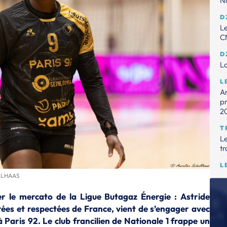
No
D
Le
CN
D
La
L
A
pr
2
T
Le
tr
L
So
ELLHAAS
L
ter le mercato de la Ligue Butagaz Énergie : Astride
La
trées et respectées de France, vient de s’engager avec
l'
Paris 92. Le club francilien de Nationale 1 frappe un