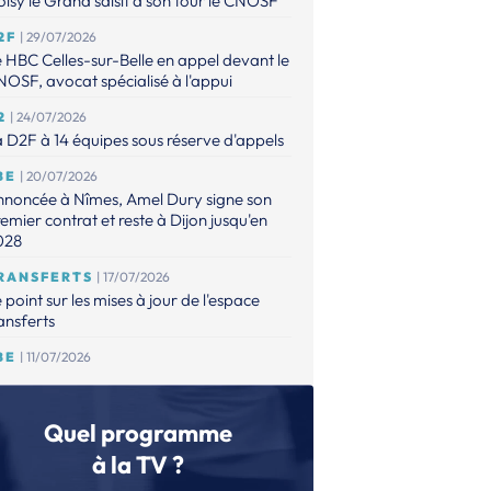
isy le Grand saisit à son tour le CNOSF
2F
| 29/07/2026
 HBC Celles-sur-Belle en appel devant le
OSF, avocat spécialisé à l'appui
2
| 24/07/2026
 D2F à 14 équipes sous réserve d'appels
BE
| 20/07/2026
nnoncée à Nîmes, Amel Dury signe son
emier contrat et reste à Dijon jusqu'en
028
RANSFERTS
| 17/07/2026
 point sur les mises à jour de l'espace
ansferts
BE
| 11/07/2026
fia Hvenfelt complète l'effectif brestois
FH
| 06/07/2026
Quel programme
 LBE est complète, la D2F encore dans
attente de possibles appels
à la TV ?