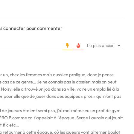
ous connecter pour commenter
Le plus ancien
r un, chez les femmes mais aussi en proligue, donc je pense
e cas de ce genre… Je ne connais pas le dossier, mais on peut
oisy, elle a trouvé un job dans sa ville, voire un emploi lié à la
sur pour elle que de jouer dans des équipes « pros » qui n’ont pas
 de joueurs étaient semi pro, j’ai moi même eu un prof de gym
n PRO B comme ça s’appelait à l’époque. Serge Laurain qui jouait
 flic etc…
a retourner à cette époque, où les joueurs vont alterner boulot