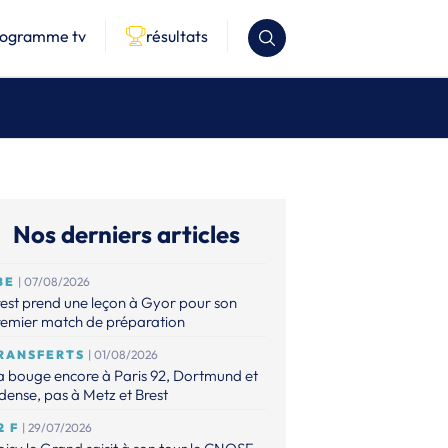
rogramme tv
résultats
Nos derniers articles
BE
| 07/08/2026
est prend une leçon à Gyor pour son
remier match de préparation
RANSFERTS
| 01/08/2026
 bouge encore à Paris 92, Dortmund et
ense, pas à Metz et Brest
2 F
| 29/07/2026