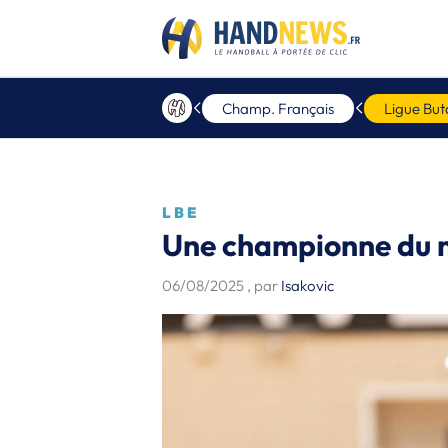
Champ. Français
Ligue But
LBE
Une championne du m
06/08/2025
, par
Isakovic