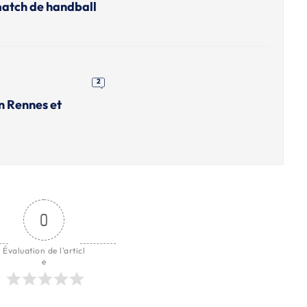
match de handball
2
n Rennes et
0
Évaluation de l'articl
e