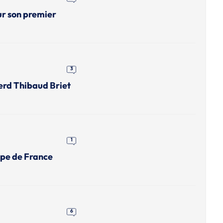
ur son premier
3
erd Thibaud Briet
1
upe de France
6