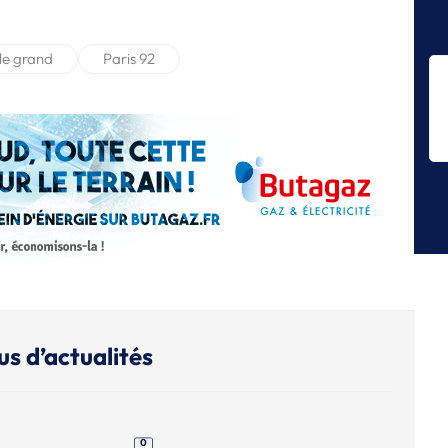
L
St
m
le grand
Paris 92
L
Sa
c
L
Br
L
Br
eu
us d’actualités
0