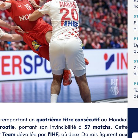
R
ha
S
Fi
et
P
Di
qu
S
Zi
de
P
Ta
dé
S
Ch
n remportant un
quatrième titre consécutif
au Mondial
T
roatie
, portant son invincibilité à
37 matchs
. Cette
Ça
ar Team
dévoilée par
l'IHF,
où deux Danois figurent aux
Od