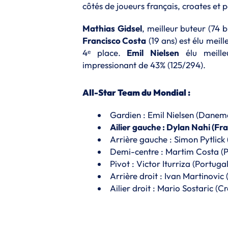
côtés de joueurs français, croates et 
Mathias
Gidsel
, meilleur buteur (74 b
Francisco Costa
(19 ans) est élu meil
4ᵉ place.
Emil
Nielsen
élu meille
impressionant de 43% (125/294).
All-Star Team du Mondial :
Gardien : Emil Nielsen (Danem
Ailier gauche : Dylan Nahi (Fr
Arrière gauche : Simon Pytlic
Demi-centre : Martim Costa (P
Pivot : Victor Iturriza (Portugal
Arrière droit : Ivan Martinovic 
Ailier droit : Mario Sostaric (Cr