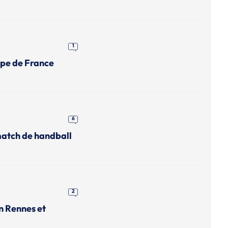
1
upe de France
6
match de handball
2
n Rennes et