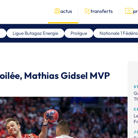
actus
transferts
p
e
Ligue Butagaz Energie
Proligue
Nationale 1 Fédéra
oilée, Mathias Gidsel MVP
S
Gr
Th
C
Le
Fr
J