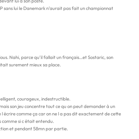
devant lui à son poste.
VP sans lui le Danemark n’aurait pas fait un championnat
s. Nahi, parce qu’il fallait un français…et Sostaric, son
tait surement mieux sa place.
elligent, courageux, indestructible.
t mais son jeu concentre tout ce qu on peut demander à un
e l écrire comme ça car on ne l a pas dit exactement de cette
 comme si c était entendu.
ction et pendant 58mn par partie.