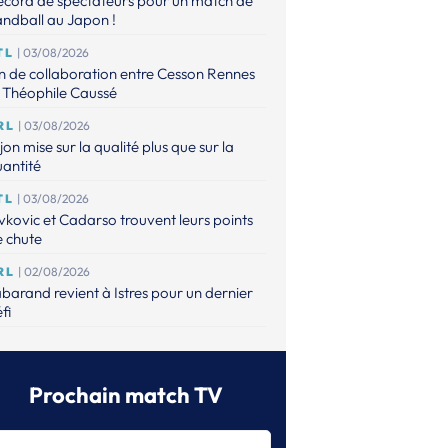
ecord de spectateurs pour un match de
ndball au Japon !
TL
| 03/08/2026
n de collaboration entre Cesson Rennes
 Théophile Caussé
RL
| 03/08/2026
jon mise sur la qualité plus que sur la
antité
TL
| 03/08/2026
vkovic et Cadarso trouvent leurs points
 chute
RL
| 02/08/2026
barand revient à Istres pour un dernier
fi
TL
| 02/08/2026
artres a finalement trouvé son pivot
Prochain match TV
RANSFERTS
| 01/08/2026
 bouge encore à Paris 92, Dortmund et
ense, pas à Metz et Brest