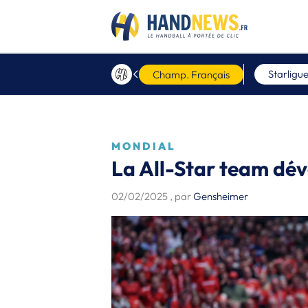
Starligu
Champ. Français
MONDIAL
La All-Star team dév
02/02/2025
, par
Gensheimer