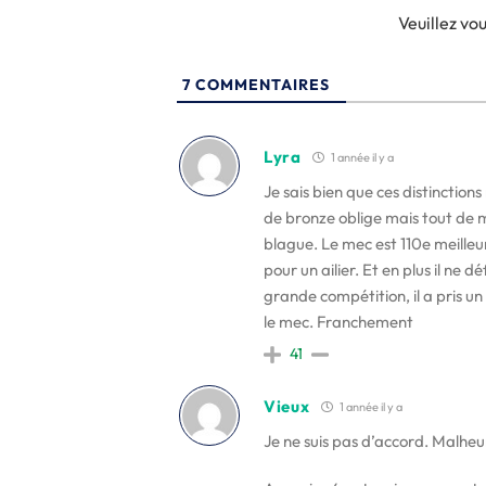
Veuillez v
7
COMMENTAIRES
Lyra
1 année il y a
Je sais bien que ces distinctions
de bronze oblige mais tout de m
blague. Le mec est 110e meille
pour un ailier. Et en plus il ne
grande compétition, il a pris u
le mec. Franchement
41
Vieux
1 année il y a
Je ne suis pas d’accord. Malhe