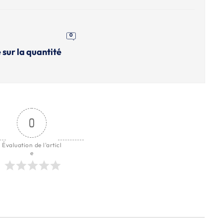
0
 sur la quantité
0
Évaluation de l'articl
e