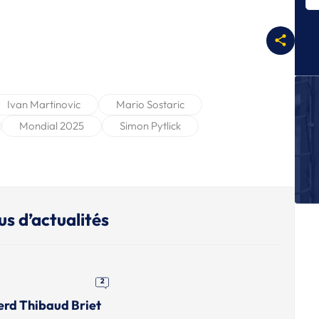
Pr
L
A
pr
2
L
Ivan Martinovic
Mario Sostaric
Ca
Mondial 2025
Simon Pytlick
m
N
Un
: 
T
us d’actualités
Le
tr
2
erd Thibaud Briet