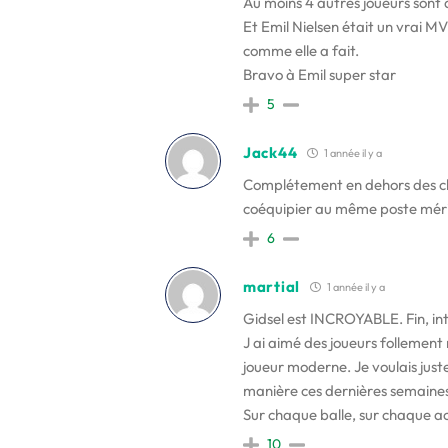
Au moins 4 autres joueurs sont 
Et Emil Nielsen était un vrai M
comme elle a fait.
Bravo à Emil super star
5
Jack44
1 année il y a
Complétement en dehors des clou
coéquipier au même poste méri
6
martial
1 année il y a
Gidsel est INCROYABLE. Fin, int
J ai aimé des joueurs follemen
joueur moderne. Je voulais just
manière ces dernières semaines
Sur chaque balle, sur chaque a
10