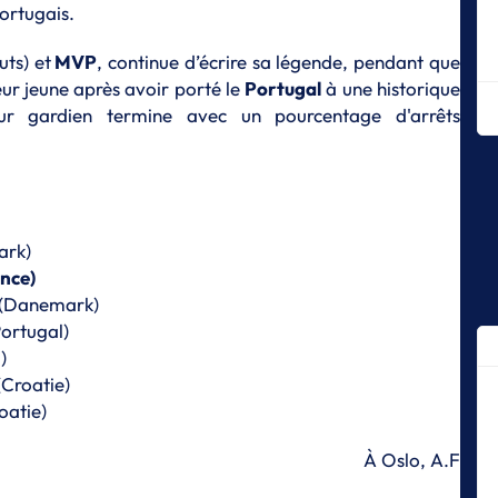
portugais.
D
Ex
uts) et
MVP
, continue d’écrire sa légende, pendant que
Dr
leur jeune après avoir porté le
Portugal
à une historique
D
ur gardien termine avec un pourcentage d'arrêts
No
D
Le
CN
ark)
D
La
ance)
k (Danemark)
S
ortugal)
Th
R
)
(Croatie)
S
oatie)
Ch
dr
À Oslo, A.F
P
Éc