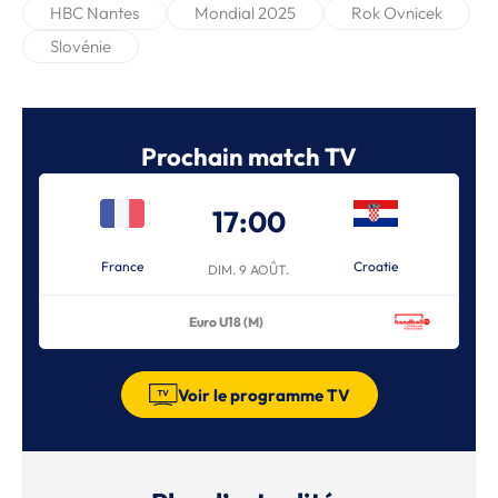
HBC Nantes
Mondial 2025
Rok Ovnicek
Slovénie
Prochain match TV
17:00
France
Croatie
DIM. 9 AOÛT.
Euro U18 (M)
Voir le programme TV