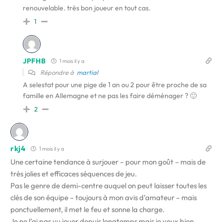
renouvelable. très bon joueur en tout cas.
1
JPFHB
1 mois il y a
Répondre à
martial
A selestat pour une pige de 1 an ou 2 pour être proche de sa
famille en Allemagne et ne pas les faire déménager ? 🙂
2
rkj4
1 mois il y a
Une certaine tendance à surjouer – pour mon goût – mais de
très jolies et efficaces séquences de jeu.
Pas le genre de demi-centre auquel on peut laisser toutes les
clés de son équipe – toujours à mon avis d’amateur – mais
ponctuellement, il met le feu et sonne la charge.
Je ne l’ai pas vu jouer depuis longtemps mais je veux bien