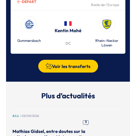
DÉPART
Reste de l'Europe
Kentin Mahé
Gummersbach
Rhein-Neckar
DC
Löwen
Voir les transferts
Plus d’actualités
ALL
| 08/08/2026
3
Mathias Gidsel, entre doutes sur la