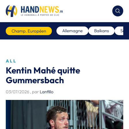
Allemagne
Balkans
Scan
Champ. Européen
ALL
Kentin Mahé quitte
Gummersbach
03/07/2026
, par
Lanfillo