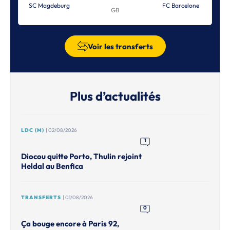
SC Magdeburg
FC Barcelone
GB
Voir les transferts
Plus d’actualités
LDC (M)
| 02/08/2026
1
Diocou quitte Porto, Thulin rejoint
Heldal au Benfica
TRANSFERTS
| 01/08/2026
0
Ça bouge encore à Paris 92,