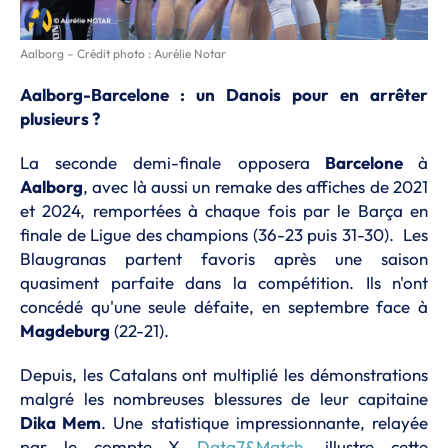
Aalborg – Crédit photo : Aurélie Notar
Aalborg-Barcelone : un Danois pour en arrêter
plusieurs ?
La seconde demi-finale opposera
Barcelone
à
Aalborg
, avec là aussi un remake des affiches de 2021
et 2024, remportées à chaque fois par le Barça en
finale de Ligue des champions (36-23 puis 31-30). Les
Blaugranas partent favoris après une saison
quasiment parfaite dans la compétition. Ils n'ont
concédé qu'une seule défaite, en septembre face à
Magdeburg
(22-21).
Depuis, les Catalans ont multiplié les démonstrations
malgré les nombreuses blessures de leur capitaine
Dika Mem
. Une statistique impressionnante, relayée
par le compte X
Data7&Match
, illustre cette