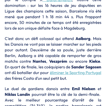
domination : sur les 16 heures de jeu disputées en
Ligue des champions cette saison, Barcelone n'a été
mené que pendant 1 h 18 min 44 s. Plus frappant
encore, 50 minutes de ce temps ont été enregistrées
lors de son unique défaite face à Magdeburg.
C’est donc un défi colossal qui attend
Aalborg
. Mais
les Danois ne vont pas se laisser marcher sur les pieds
pour autant. Deuxième de sa poule, juste derrière
Berlin, Aalborg a été capable de remporter de gros
matchs contre
Nantes
,
Veszprém
ou encore
Kielce
.
En quart de finale, les coéquipiers de
Sander Sagosen
ont dû batailler dur pour
éliminer le Sporting Portugal
des frères Costa d’un seul petit but.
Le duel de gardiens danois entre
Emil Nielsen
et
Niklas Landin
pourrait être la clé de la demi-finale.
Avec le meilleur pourcentage d’arrêt de la
compétition (34,34%), le portier barcelonais est