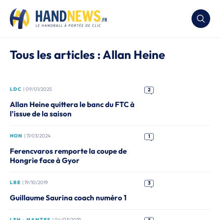
Tous les articles : Allan Heine
LDC
| 09/01/2025
2
Allan Heine quittera le banc du FTC à
l'issue de la saison
HON
| 11/03/2024
1
Ferencvaros remporte la coupe de
Hongrie face à Gyor
LBE
| 19/10/2019
3
Guillaume Saurina coach numéro 1
LFH - NANTES
| 04/03/2019