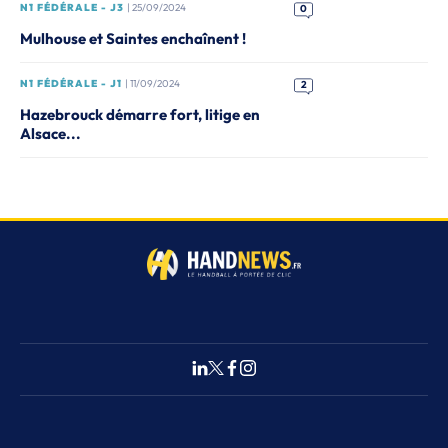
N1 FÉDÉRALE - J3
| 25/09/2024
0
Mulhouse et Saintes enchaînent !
N1 FÉDÉRALE - J1
| 11/09/2024
2
Hazebrouck démarre fort, litige en
Alsace...