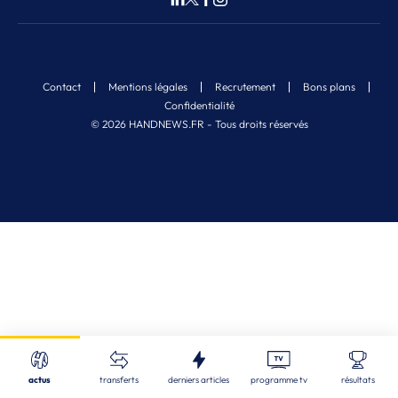
Contact
Mentions légales
Recrutement
Bons plans
Confidentialité
© 2026 HANDNEWS.FR - Tous droits réservés
Fermer
Nos derniers articles
Recherche
actus
transferts
derniers articles
programme tv
résultats
CDF
| 05/08/2026