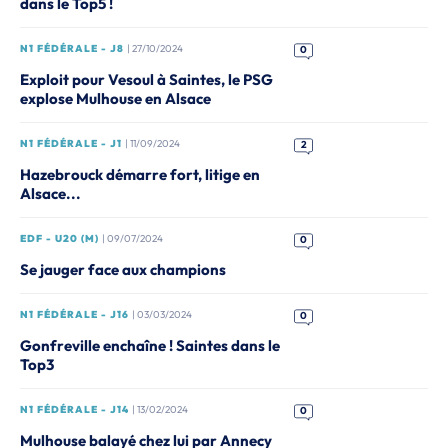
dans le Top5 !
N1 FÉDÉRALE - J8
| 27/10/2024
0
Exploit pour Vesoul à Saintes, le PSG
explose Mulhouse en Alsace
N1 FÉDÉRALE - J1
| 11/09/2024
2
Hazebrouck démarre fort, litige en
Alsace...
EDF - U20 (M)
| 09/07/2024
0
Se jauger face aux champions
N1 FÉDÉRALE - J16
| 03/03/2024
0
Gonfreville enchaîne ! Saintes dans le
Top3
N1 FÉDÉRALE - J14
| 13/02/2024
0
Mulhouse balayé chez lui par Annecy