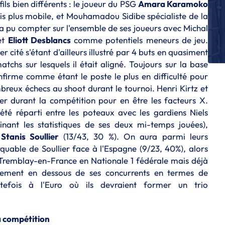
fils bien différents : le joueur du PSG
Amara Karamoko
Le
is plus mobile, et Mouhamadou Sidibe spécialiste de la
E
e a pu compter sur l'ensemble de ses joueurs avec Michal
Le
et
Eliott Desblancs
comme potentiels meneurs de jeu.
E
r cité s'étant d'ailleurs illustré par 4 buts en quasiment
Le
tchs sur lesquels il était aligné. Toujours sur la base
fi
confirme comme étant le poste le plus en difficulté pour
E
reux échecs au shoot durant le tournoi. Henri Kirtz et
Le
er durant la compétition pour en être les facteurs X.
M
été réparti entre les poteaux avec les gardiens Niels
E
nant les statistiques de ses deux mi-temps jouées),
Le
t
Stanis Soullier
(13/43, 30 %). On aura parmi leurs
gr
quable de Soullier face à l'Espagne (9/23, 40%), alors
q
 Tremblay-en-France en Nationale 1 fédérale mais déjà
èrement en dessous de ses concurrents en termes de
outefois à l'Euro où ils devraient former un trio
a compétition