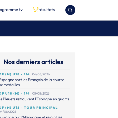
rogramme tv
résultats
Nos derniers articles
DF (M) U18 - 1/4
| 06/08/2026
Espagne sort les Français de la course
x médailles
DF U18 (M) - 1/4
| 05/08/2026
s Bleuets retrouvent l'Espagne en quarts
DF (M) U18 - TOUR PRINCIPAL
 04/08/2026
 France bat l'Allemagne et rejoint les