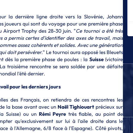
m
E
our la dernière ligne droite vers la Slovénie, Johann
Le
F
es joueurs qui sont du voyage pour une première phase
u Airport Trophy des 28-30 juin. "
Ce tournoi a été très
E
us a permis certes d’identifier des axes de travail, mais
La
sommes assez cohérents et solides. Avec une génération
E
qui doit persévérer.
" Le tournoi aura opposé les Bleuets
Le
nt dès la première phase de poules : la
Suisse
(victoire
E
La troisième rencontre se sera soldée par une défaite
Le
ondial l'été dernier.
de
ail pour les derniers jours
E
Le
les des Français, on retiendra de ces rencontres les
E
s de la base avant avec un
Naël Tighiouart
précieux sur
T
 la Suisse) ou un
Rémi Peyre
très fiable, au point de
Pe
U
pter qu'exclusivement sur lui à l'aile droite dans le
ace à l'Allemagne, 6/8 face à l'Espagne). Côté pivots,
E