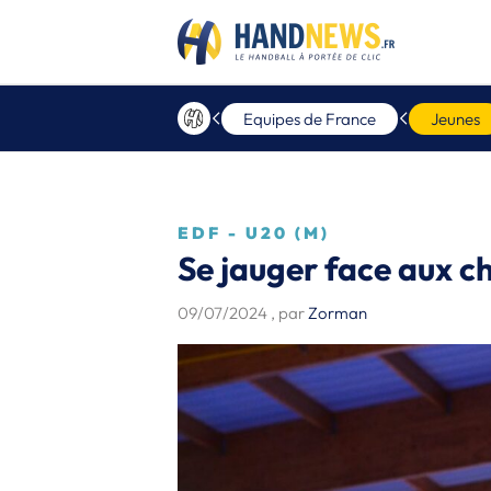
Equipes de France
Jeunes
EDF - U20 (M)
Se jauger face aux 
09/07/2024
, par
Zorman