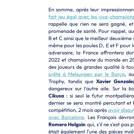
En somme, après leur impressionnant
fait jeu égal avec les vice-champio
rappelle que rien ne sera gagné, et
promenade de santé. Pour rappel, au 
B et C ainsi que le meilleur deuxième so
même pour les poules D, E et F pour l
adversaire, la France affrontera do
2022 et championne du monde en 202
des joueurs de grandes qualité à tou
prêté à Melsungen par le Barça
, a
Trophy, tandis que
Xavier Gonzalez
dangereux sur l'autre aile. Sur la 
Cikusa
: si seul le futur montpelliér
dernier se sera montré percutant et 
compétition, 2 mois après
avoir dispu
avec Barcelone
. Les Français devro
Romero Holguin
qui, s'il ne s'est pas 
était également l'une des pièces maî