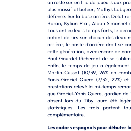
on reste sur un trio de joueurs aux pro
plus massif et buteur, Mathys Lobgeo
défense. Sur la base arrière, Delattr
Baran, Kylian Prat, Alban Simonnet 
Tous ont eu leurs temps forts, le dernie
autant de tirs sur chacun des deux ma
arrière, le poste d'arrière droit se 
cette génération, avec encore de nomb
Paul Gourdel tâcheront de se sublim
Enfin, le temps de jeu a également 
Martin-Cussat (10/39, 26% en combi
Yanis-Graciel Quere (7/32, 22%) e
prestations relevé la mi-temps remar
que Graciel-Yanis Quere, gardien de
absent lors du Tiby, aura été lég
statistiques. Les trois partent t
complémentaire.
Les cadors espagnols pour débuter l