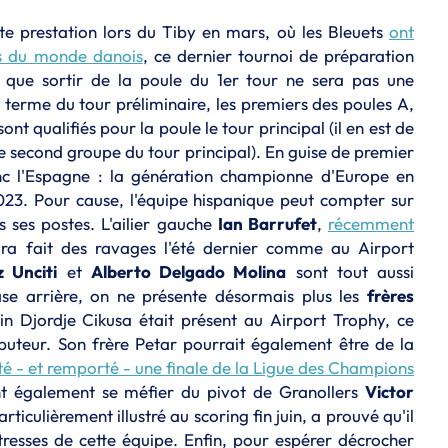
e prestation lors du Tiby en mars, où les Bleuets
ont
ns du monde danois
, ce dernier tournoi de préparation
 que sortir de la poule du 1er tour ne sera pas une
terme du tour préliminaire, les premiers des poules A,
nt qualifiés pour la poule le tour principal (il en est de
e second groupe du tour principal). En guise de premier
nc l'Espagne : la génération championne d'Europe en
3. Pour cause, l'équipe hispanique peut compter sur
s ses postes. L'ailier gauche
Ian Barrufet
,
récemment
ura fait des ravages l'été dernier comme au Airport
 Unciti
et
Alberto Delgado Molina
sont tout aussi
base arrière, on ne présente désormais plus les
frères
ain Djordje Cikusa était présent au Airport Trophy, ce
buteur. Son frère Petar pourrait également être de la
té - et remporté - une finale de la Ligue des Champions
nt également se méfier du pivot de Granollers
Victor
particulièrement illustré au scoring fin juin, a prouvé qu'il
tresses de cette équipe. Enfin, pour espérer décrocher