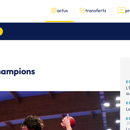
actus
transferts
p
champions
E
L'
au
E
Le
E
|
La