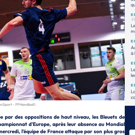
qu
E
|
Le
mo
E
Au
à 
E
Le
le
E
L
c
conSport - FFHandball)
E
Le
 par des oppositions de haut niveau, les Bleuets de
championnat d'Europe, après leur absence au Mondial
E
Dé
mercredi, l'équipe de France attaque par son plus gros