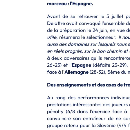
morceau : l'Espagne.
Avant de se retrouver le 5 juillet p
Delattre avait convoqué l'ensemble d
de la préparation le 24 juin, en vue d
utile
, résumera le sélectionneur.
Il no
aussi des domaines sur lesquels nous 
en réels progrès, sur le bon chemin et 
à deux adversaires qu'ils rencontrero
26-25) et l'
Espagne
(défaite 23-29). 
face à l'
Allemagne
(28-32), 5ème du m
Des enseignements et des axes de trav
Au rang des performances individuel
prestations intéressantes des joueur
pénalty (6/8 dans l'exercice face à
convaincre son entraîneur de ne com
groupe retenu pour la Slovénie (4/4 f