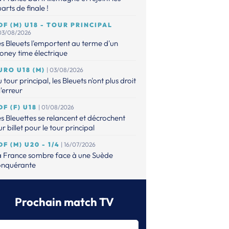
arts de finale !
DF (M) U18 - TOUR PRINCIPAL
 03/08/2026
s Bleuets l'emportent au terme d'un
ney time électrique
URO U18 (M)
| 03/08/2026
 tour principal, les Bleuets n'ont plus droit
l'erreur
DF (F) U18
| 01/08/2026
s Bleuettes se relancent et décrochent
ur billet pour le tour principal
DF (M) U20 - 1/4
| 16/07/2026
a France sombre face à une Suède
onquérante
URO (M) U20
| 14/07/2026
s Bleuets contre la Suède en quarts !
Prochain match TV
DF (M) - U20
| 14/07/2026
faits, les Bleuets n'ont plus leur destin en