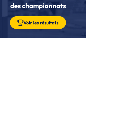
s joueurs à suivre (1/2)
des championnats
DF
| 05/07/2026
s Françaises s’offrent le bronze
Voir les résultats
DF
| 03/07/2026
s Bleuettes échouent aux portes de la
nale face à l'Allemagne
DF
| 02/07/2026
s Bleuettes rejoignent le dernier carré du
ondial U20F
DF
| 01/07/2026
s Bleuettes terminent en tête de leur
oupe et défieront le Monténégro en
uarts