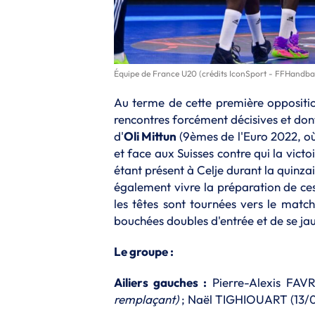
Équipe de France U20 (crédits IconSport - FFHandbal
Au terme de cette première oppositio
rencontres forcément décisives et don
d'
Oli Mittun
(9èmes de l'Euro 2022, où
et face aux Suisses contre qui la vict
étant présent à Celje durant la quinz
également vivre la préparation de ces 
les têtes sont tournées vers le matc
bouchées doubles d'entrée et de se jau
Le groupe :
Ailiers gauches :
Pierre-Alexis FAVR
remplaçant)
; Naël TIGHIOUART (13/03