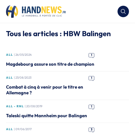
Tous les articles : HBW Balingen
ALL
| 26/05/2024
1
Magdebourg assure son titre de champion
ALL
| 23/08/2023
1
Combat à cinq à venir pour le titre en
Allemagne ?
ALL - RNL
| 20/08/2019
1
Taleski quitte Mannheim pour Balingen
ALL
| 09/06/2017
3