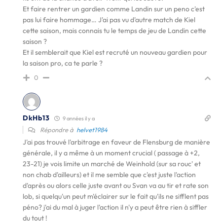
Et faire rentrer un gardien comme Landin sur un peno c'est
pas lui faire hommage… J'ai pas vu d'autre match de Kiel
cette saison, mais connais tu le temps de jeu de Landin cette
saison ?
Et il semblerait que Kiel est recruté un nouveau gardien pour
la saison pro, ca te parle ?
0
DkHb13
9 années il y a
Répondre à
helvet1984
J'ai pas trouvé l'arbitrage en faveur de Flensburg de manière
générale, il y a même à un moment crucial ( passage à +2,
23-21) je vois limite un marché de Weinhold (sur sa rouc' et
non chab d'ailleurs) et il me semble que c'est juste l'action
d'après ou alors celle juste avant ou Svan va au tir et rate son
lob, si quelqu'un peut m'éclairer sur le fait qu'ils ne sifflent pas
péno? j'ai du mal à juger l'action il n'y a peut être rien à siffler
du tout !