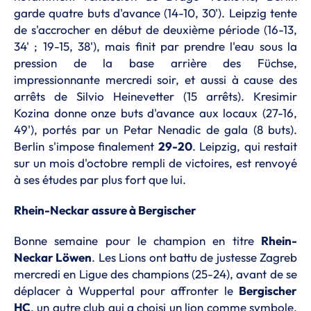
garde quatre buts d'avance (14-10, 30'). Leipzig tente
de s'accrocher en début de deuxième période (16-13,
34' ; 19-15, 38'), mais finit par prendre l'eau sous la
pression de la base arrière des Füchse,
impressionnante mercredi soir, et aussi à cause des
arrêts de Silvio Heinevetter (15 arrêts). Kresimir
Kozina donne onze buts d'avance aux locaux (27-16,
49'), portés par un Petar Nenadic de gala (8 buts).
Berlin s'impose finalement
29-20
. Leipzig, qui restait
sur un mois d'octobre rempli de victoires, est renvoyé
à ses études par plus fort que lui.
Rhein-Neckar assure à Bergischer
Bonne semaine pour le champion en titre
Rhein-
Neckar Löwen
. Les Lions ont battu de justesse Zagreb
mercredi en Ligue des champions (25-24), avant de se
déplacer à Wuppertal pour affronter le
Bergischer
HC
, un autre club qui a choisi un lion comme symbole.