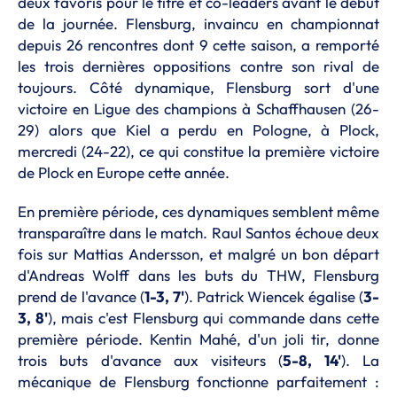
deux favoris pour le titre et co-leaders avant le début
de la journée. Flensburg, invaincu en championnat
depuis 26 rencontres dont 9 cette saison, a remporté
les trois dernières oppositions contre son rival de
toujours. Côté dynamique, Flensburg sort d'une
victoire en Ligue des champions à Schaffhausen (26-
29) alors que Kiel a perdu en Pologne, à Plock,
mercredi (24-22), ce qui constitue la première victoire
de Plock en Europe cette année.
En première période, ces dynamiques semblent même
transparaître dans le match. Raul Santos échoue deux
fois sur Mattias Andersson, et malgré un bon départ
d'Andreas Wolff dans les buts du THW, Flensburg
prend de l'avance (
1-3, 7'
). Patrick Wiencek égalise (
3-
3, 8'
), mais c'est Flensburg qui commande dans cette
première période. Kentin Mahé, d'un joli tir, donne
trois buts d'avance aux visiteurs (
5-8, 14'
). La
mécanique de Flensburg fonctionne parfaitement :