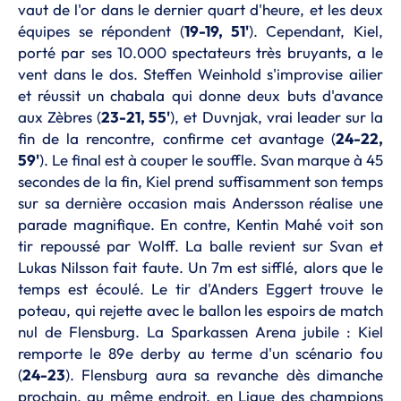
vaut de l'or dans le dernier quart d'heure, et les deux
équipes se répondent (
19-19, 51'
). Cependant, Kiel,
porté par ses 10.000 spectateurs très bruyants, a le
vent dans le dos. Steffen Weinhold s'improvise ailier
et réussit un chabala qui donne deux buts d'avance
aux Zèbres (
23-21, 55'
), et Duvnjak, vrai leader sur la
fin de la rencontre, confirme cet avantage (
24-22,
59'
). Le final est à couper le souffle. Svan marque à 45
secondes de la fin, Kiel prend suffisamment son temps
sur sa dernière occasion mais Andersson réalise une
parade magnifique. En contre, Kentin Mahé voit son
tir repoussé par Wolff. La balle revient sur Svan et
Lukas Nilsson fait faute. Un 7m est sifflé, alors que le
temps est écoulé. Le tir d'Anders Eggert trouve le
poteau, qui rejette avec le ballon les espoirs de match
nul de Flensburg. La Sparkassen Arena jubile : Kiel
remporte le 89e derby au terme d'un scénario fou
(
24-23
). Flensburg aura sa revanche dès dimanche
prochain, au même endroit, en Ligue des champions