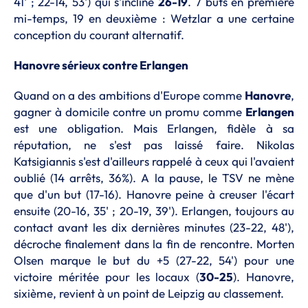
41' ; 22-14, 53') qui s'incline
26-19
. 7 buts en première
mi-temps, 19 en deuxième : Wetzlar a une certaine
conception du courant alternatif.
Hanovre sérieux contre Erlangen
Quand on a des ambitions d'Europe comme
Hanovre
,
gagner à domicile contre un promu comme
Erlangen
est une obligation. Mais Erlangen, fidèle à sa
réputation, ne s'est pas laissé faire. Nikolas
Katsigiannis s'est d'ailleurs rappelé à ceux qui l'avaient
oublié (14 arrêts, 36%). A la pause, le TSV ne mène
que d'un but (17-16). Hanovre peine à creuser l'écart
ensuite (20-16, 35' ; 20-19, 39'). Erlangen, toujours au
contact avant les dix dernières minutes (23-22, 48'),
décroche finalement dans la fin de rencontre. Morten
Olsen marque le but du +5 (27-22, 54') pour une
victoire méritée pour les locaux (
30-25
). Hanovre,
sixième, revient à un point de Leipzig au classement.