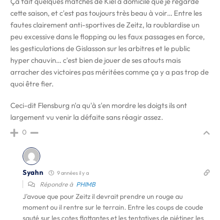
Ça fait quelques matches de Kiel à domicile que je regarde
cette saison, et c'est pas toujours très beau à voir… Entre les
fautes clairement anti-sportives de Zeitz, la roublardise un
peu excessive dans le flopping ou les faux passages en force,
les gesticulations de Gislasson sur les arbitres et le public
hyper chauvin… c'est bien de jouer de ses atouts mais
arracher des victoires pas méritées comme ça y a pas trop de
quoi être fier.
Ceci-dit Flensburg n'a qu'à s'en mordre les doigts ils ont
largement vu venir la défaite sans réagir assez.
0
Syahn
9 années il y a
Répondre à
PHIMB
J'avoue que pour Zeitz il devrait prendre un rouge au
moment ou il rentre sur le terrain. Entre les coups de coude
sauté sur les cotes flottantes et les tentatives de piétiner les