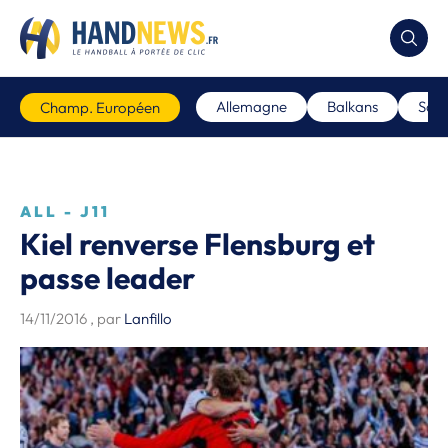
Allemagne
Balkans
Scan
Champ. Européen
ALL - J11
Kiel renverse Flensburg et
passe leader
14/11/2016
, par
Lanfillo