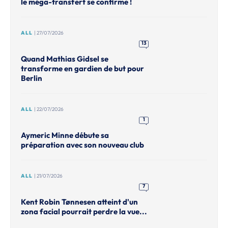
le méga-transfert se confirme !
ALL
| 27/07/2026
13
Quand Mathias Gidsel se
transforme en gardien de but pour
Berlin
ALL
| 22/07/2026
1
Aymeric Minne débute sa
préparation avec son nouveau club
ALL
| 21/07/2026
7
Kent Robin Tønnesen atteint d'un
zona facial pourrait perdre la vue...