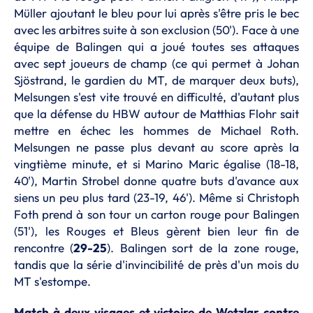
Müller ajoutant le bleu pour lui après s'être pris le bec
avec les arbitres suite à son exclusion (50'). Face à une
équipe de Balingen qui a joué toutes ses attaques
avec sept joueurs de champ (ce qui permet à Johan
Sjöstrand, le gardien du MT, de marquer deux buts),
Melsungen s'est vite trouvé en difficulté, d'autant plus
que la défense du HBW autour de Matthias Flohr sait
mettre en échec les hommes de Michael Roth.
Melsungen ne passe plus devant au score après la
vingtième minute, et si Marino Maric égalise (18-18,
40'), Martin Strobel donne quatre buts d'avance aux
siens un peu plus tard (23-19, 46'). Même si Christoph
Foth prend à son tour un carton rouge pour Balingen
(51'), les Rouges et Bleus gèrent bien leur fin de
rencontre (
29-25
). Balingen sort de la zone rouge,
tandis que la série d'invincibilité de près d'un mois du
MT s'estompe.
Match à deux visages et victoire de Wetzlar contre