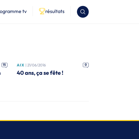
rogramme tv
résultats
15
AIX
| 21/06/2016
0
n
40 ans, ça se fête !