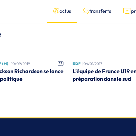
actus
transferts
p
e
 (M)
| 10/09/2019
15
EDF
| 04/01/2017
ckson Richardson se lance
L’équipe de France U19 e
 politique
préparation dans le sud