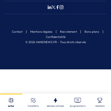
Contact
Mentions légales
Recrutement
Bons plans
Confidentialité
© 2026 HANDNEWS.FR - Tous droits réservés
Fermer
Nos derniers articles
Recherche
actus
transferts
derniers articles
programme tv
résultats
ALL
| 08/08/2026