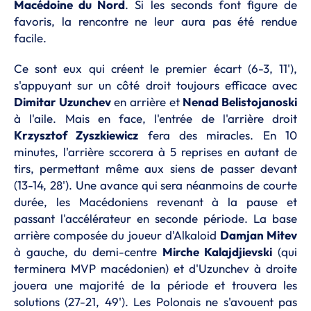
Macédoine du Nord
. Si les seconds font figure de
favoris, la rencontre ne leur aura pas été rendue
facile.
Ce sont eux qui créent le premier écart (6-3, 11'),
s'appuyant sur un côté droit toujours efficace avec
Dimitar Uzunchev
en arrière et
Nenad Belistojanoski
à l'aile. Mais en face, l'entrée de l'arrière droit
Krzysztof Zyszkiewicz
fera des miracles. En 10
minutes, l'arrière sccorera à 5 reprises en autant de
tirs, permettant même aux siens de passer devant
(13-14, 28'). Une avance qui sera néanmoins de courte
durée, les Macédoniens revenant à la pause et
passant l'accélérateur en seconde période. La base
arrière composée du joueur d'Alkaloid
Damjan Mitev
à gauche, du demi-centre
Mirche Kalajdjievski
(qui
terminera MVP macédonien) et d'Uzunchev à droite
jouera une majorité de la période et trouvera les
solutions (27-21, 49'). Les Polonais ne s'avouent pas