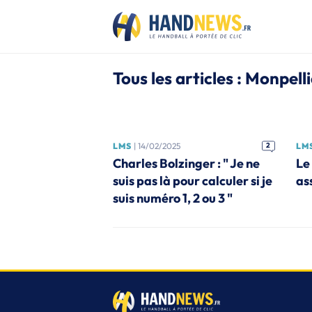
Tous les articles : Monpell
LMS
| 14/02/2025
2
LM
Charles Bolzinger : " Je ne
Le
suis pas là pour calculer si je
ass
suis numéro 1, 2 ou 3 "