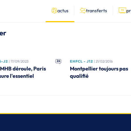
actus
transferts
p
ier
S-J2
| 17/09/2023
26
EHFCL - J12
| 21/02/2016
 MHB déroule, Paris
Montpellier toujours pas
ure l'essentiel
qualifié