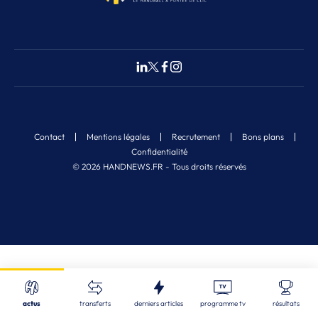
Contact
Mentions légales
Recrutement
Bons plans
Confidentialité
© 2026 HANDNEWS.FR - Tous droits réservés
Fermer
Nos derniers articles
Recherche
actus
transferts
derniers articles
programme tv
résultats
CDF
| 05/08/2026