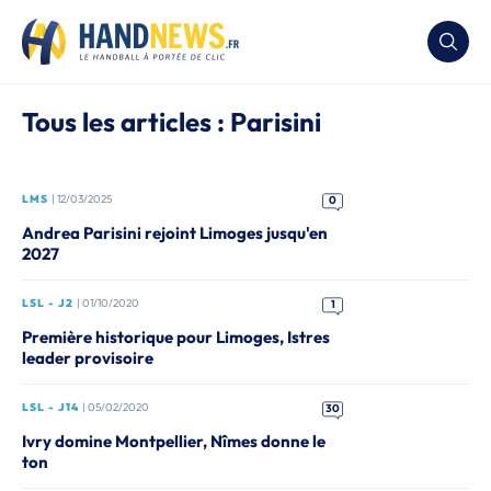
Tous les articles : Parisini
LMS
| 12/03/2025
0
Andrea Parisini rejoint Limoges jusqu'en
2027
LSL - J2
| 01/10/2020
1
Première historique pour Limoges, Istres
leader provisoire
LSL - J14
| 05/02/2020
30
Ivry domine Montpellier, Nîmes donne le
ton