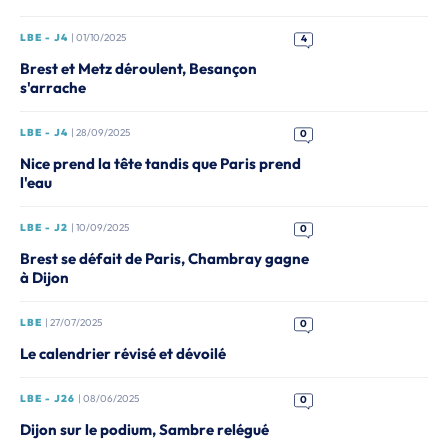
LBE - J4
| 01/10/2025
4
Brest et Metz déroulent, Besançon
s'arrache
LBE - J4
| 28/09/2025
0
Nice prend la tête tandis que Paris prend
l'eau
LBE - J2
| 10/09/2025
0
Brest se défait de Paris, Chambray gagne
à Dijon
LBE
| 27/07/2025
0
Le calendrier révisé et dévoilé
LBE - J26
| 08/06/2025
0
Dijon sur le podium, Sambre relégué