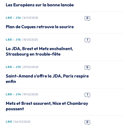
Les Européens sur la bonne lancée
LBE - J16
| 16/03/2025
0
Plan de Cuques retrouve le sourire
LBE - J16
| 15/03/2025
1
La JDA, Brest et Metz enchaînent,
Strasbourg en trouble-fête
LBE - J15
| 27/02/2025
0
Saint-Amand s'offre la JDA, Paris respire
enfin
LBE - J14
| 19/02/2025
1
Metz et Brest assurent, Nice et Chambray
poussent
LBE
| 06/02/2025
0