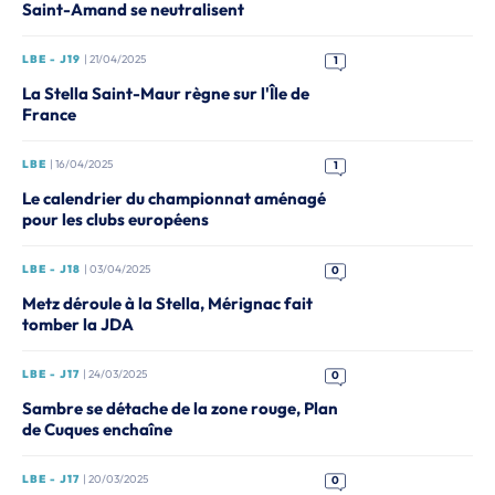
Saint-Amand se neutralisent
LBE - J19
| 21/04/2025
1
La Stella Saint-Maur règne sur l'Île de
France
LBE
| 16/04/2025
1
Le calendrier du championnat aménagé
pour les clubs européens
LBE - J18
| 03/04/2025
0
Metz déroule à la Stella, Mérignac fait
tomber la JDA
LBE - J17
| 24/03/2025
0
Sambre se détache de la zone rouge, Plan
de Cuques enchaîne
LBE - J17
| 20/03/2025
0