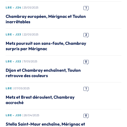
LBE - J24
| 25/05/2025
1
Chambray européen, Mérignac et Toulon
inarrêtables
LBE - J23
| 22/05/2025
2
Metz poursuit son sans-faute, Chambray
surpris par Mérignac
LBE - J22
| 11/05/2025
0
Dijon et Chambray enchaînent, Toulon
retrouve des couleurs
LBE
| 07/05/2025
1
Metz et Brest déroulent, Chambray
accroché
LBE - J20
| 28/04/2025
0
Stella Saint-Maur enchaîne, Mérignac et