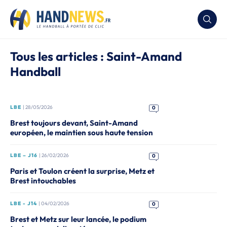
Tous les articles : Saint-Amand
Handball
LBE
| 28/05/2026
0
Brest toujours devant, Saint-Amand
européen, le maintien sous haute tension
LBE – J16
| 26/02/2026
0
Paris et Toulon créent la surprise, Metz et
Brest intouchables
LBE - J14
| 04/02/2026
0
Brest et Metz sur leur lancée, le podium