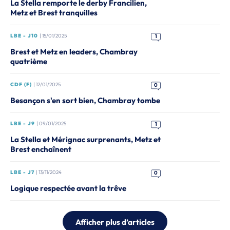
La Stella remporte le derby Francilien,
Metz et Brest tranquilles
LBE - J10
| 15/01/2025
1
Brest et Metz en leaders, Chambray
quatrième
CDF (F)
| 12/01/2025
0
Besançon s'en sort bien, Chambray tombe
LBE - J9
| 09/01/2025
1
La Stella et Mérignac surprenants, Metz et
Brest enchaînent
LBE - J7
| 13/11/2024
0
Logique respectée avant la trêve
Afficher plus d’articles