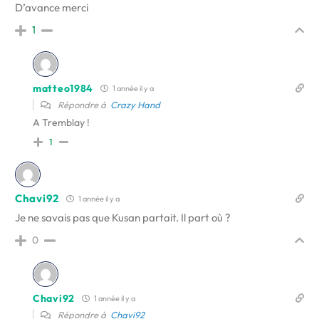
D’avance merci
1
matteo1984
1 année il y a
Répondre à
Crazy Hand
A Tremblay !
1
Chavi92
1 année il y a
Je ne savais pas que Kusan partait. Il part où ?
0
Chavi92
1 année il y a
Répondre à
Chavi92