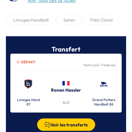
Voir tous ses articles
Limoges Handball
Saran
Théo Clarac
Transfert
DÉPART
Nationale 1 Fédérale
Ronan Hassler
Limoges Hand
Grand Poitiers
ALD
87
Handball 86
Voir les transferts