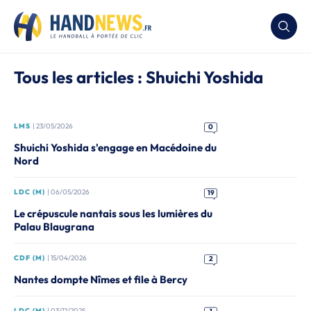
Tous les articles : Shuichi Yoshida
LMS
| 23/05/2026
0
Shuichi Yoshida s'engage en Macédoine du
Nord
LDC (M)
| 06/05/2026
19
Le crépuscule nantais sous les lumières du
Palau Blaugrana
CDF (M)
| 15/04/2026
2
Nantes dompte Nîmes et file à Bercy
LDC (M)
| 03/12/2025