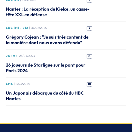
1
Nantes : La réception de Kielce, un casse-
tête XXL en défense
LDC (M) - J12
| 20/02/2025
2
Grégory Cojean : "Je suis très content de
la manière dont nous avons défendu"
JO (M)
| 24/07/2024
0
26 joueurs de Starligue sur le pont pour
Paris 2024
LMS
| 11/03/2024
10
Un Japonais débarque du côté du HBC
Nantes