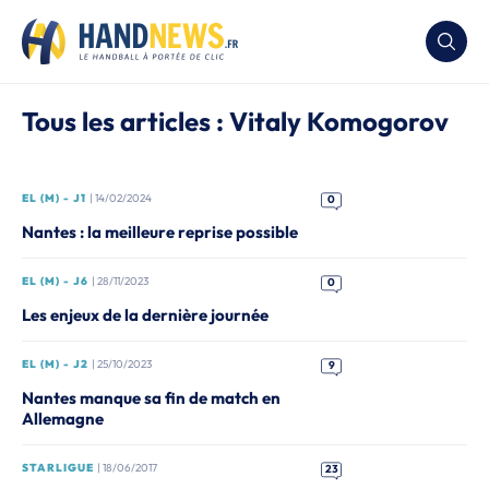
Tous les articles : Vitaly Komogorov
EL (M) - J1
| 14/02/2024
0
Nantes : la meilleure reprise possible
EL (M) - J6
| 28/11/2023
0
Les enjeux de la dernière journée
EL (M) - J2
| 25/10/2023
9
Nantes manque sa fin de match en
Allemagne
STARLIGUE
| 18/06/2017
23