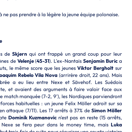
 à ne pas prendre à la légère la jeune équipe polonaise.
e
is de
Skjern
qui ont frappé un grand coup pour leur
vènes de
Velenje
(
45-31
). L'ex-Nantais
Senjamin Buric
a
buts, le même score que les jeunes
Viktor Bergholt
sur
oaquim Rebelo Vila Nova
(arrirère droit, 22 ans). Mais
ibrée a eu lieu entre Nexe et Sävehof. Les Suédois
aite, et avaient des arguments à faire valoir face aux
e match manquée (7-2, 9'), les Nordiques parviendront
forces habituelles : un jeune Felix Möller adroit sur sa
e en attaque (7/11). Les 17 arrêts à 37% de
Simon Möller
oate
Dominik Kuzmanovic
n'est pas en reste (15 arrêts,
t. Nexe se fera peur dans le money time, mais
Luka
ut trois fois de suite pour sécuriser une courte victoire