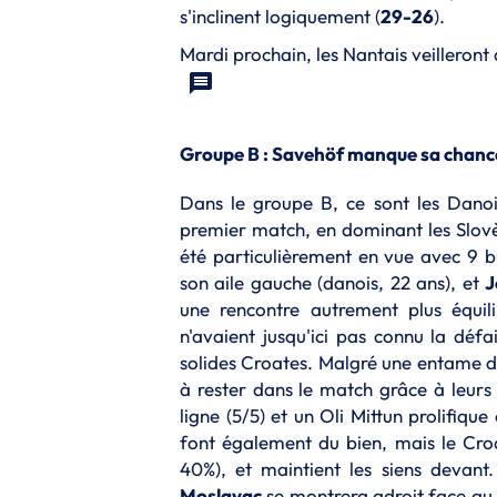
s'inclinent logiquement (
29-26
).
Mardi prochain, les Nantais veilleront
Groupe B : Savehöf manque sa chanc
Dans le groupe B, ce sont les Dano
premier match, en dominant les Slo
été particulièrement en vue avec 9 
son aile gauche (danois, 22 ans), et
J
une rencontre autrement plus équil
n'avaient jusqu'ici pas connu la déf
solides Croates. Malgré une entame d
à rester dans le match grâce à leurs 
ligne (5/5) et un Oli Mittun prolifiqu
font également du bien, mais le Cr
40%), et maintient les siens devan
Moslavac
se montrera adroit face au b