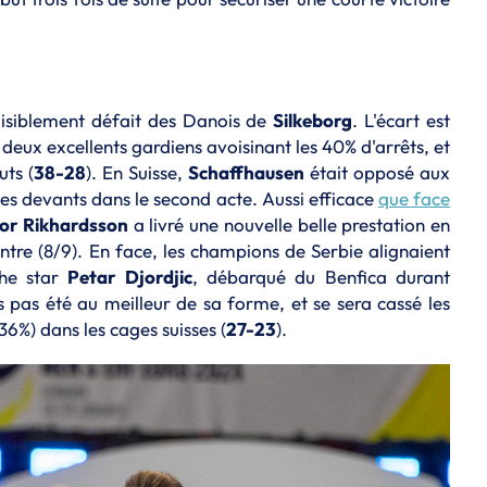
aisiblement défait des Danois de
Silkeborg
. L'écart est
deux excellents gardiens avoisinant les 40% d'arrêts, et
uts (
38-28
). En Suisse,
Schaffhausen
était opposé aux
 les devants dans le second acte. Aussi efficace
que face
or Rikhardsson
a livré une nouvelle belle prestation en
ntre (8/9). En face, les champions de Serbie alignaient
che star
Petar Djordjic
, débarqué du Benfica durant
ois pas été au meilleur de sa forme, et se sera cassé les
 36%) dans les cages suisses (
27-23
).