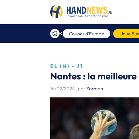
Coupes d'Europe
Ligue Eu
EL (M) - J1
Nantes : la meilleure
14/02/2024
, par
Zorman