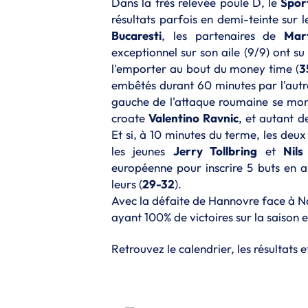
Dans la très relevée poule D, le
Sport
résultats parfois en demi-teinte su
Bucaresti
, les partenaires de
Mar
exceptionnel sur son aile (9/9) ont su
l'emporter au bout du money time (
3
embêtés durant 60 minutes par l'aut
gauche de l'attaque roumaine se montr
croate
Valentino Ravnic
, et autant d
Et si, à 10 minutes du terme, les deu
les jeunes
Jerry Tollbring
et
Nils
européenne pour inscrire 5 buts en a
leurs (
29-32
).
Avec la défaite de Hannovre face à Nan
ayant 100% de victoires sur la saison
Retrouvez le calendrier, les résultats e