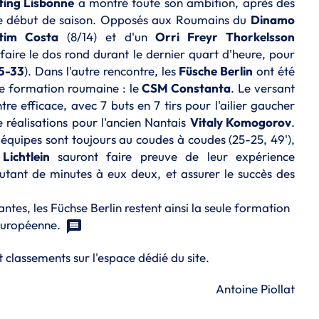
ing Lisbonne
a montré toute son ambition, après des
r le début de saison. Opposés aux Roumains du
Dinamo
tim Costa
(8/14) et d'un
Orri Freyr Thorkelsson
 faire le dos rond durant le dernier quart d'heure, pour
5-33
). Dans l'autre rencontre, les
Füsche Berlin
ont été
re formation roumaine : le
CSM Constanta
. Le versant
e efficace, avec 7 buts en 7 tirs pour l'ailier gaucher
e réalisations pour l'ancien Nantais
Vitaly Komogorov
.
x équipes sont toujours au coudes à coudes (25-25, 49'),
 Lichtlein
sauront faire preuve de leur expérience
utant de minutes à eux deux, et assurer le succès des
tes, les Füchse Berlin restent ainsi la seule formation
 européenne.
t classements sur l'
espace dédié du site
.
Antoine Piollat