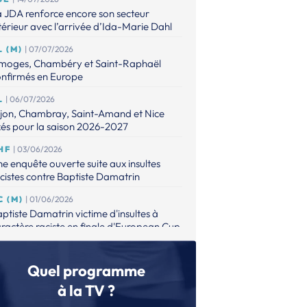
 JDA renforce encore son secteur
térieur avec l’arrivée d’Ida-Marie Dahl
L (M)
| 07/07/2026
imoges, Chambéry et Saint-Raphaël
onfirmés en Europe
L
| 06/07/2026
ijon, Chambray, Saint-Amand et Nice
xés pour la saison 2026-2027
HF
| 03/06/2026
e enquête ouverte suite aux insultes
cistes contre Baptiste Damatrin
C (M)
| 01/06/2026
ptiste Damatrin victime d'insultes à
ractère raciste en finale d'European Cup
L (M)
| 31/05/2026
lsungen s’offre le premier titre européen
Quel programme
 son histoire
à la TV ?
L (M)
| 31/05/2026