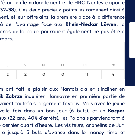
L'écart enfle naturellement et le HBC Nantes emporte
E
(
32-38
). Ces deux précieux points les ramènent ainsi à
D
pu
nt, et leur offre ainsi la première place à la différence
déjà de l'avantage face aux
Rhein-Neckar Löwen
, la
E
mands de la poule pourraient également ne pas être à
Th
 mars.
fi
E
 I
Le
w
J
V
N
D
DIFF
Pts
L
2
2
0
0
11
4
Li
êt
ont fait le plaisir aux Nantais d'aller s'incliner en
E
ik Zabrze
inquiéter Hannovre en première partie de
Cl
vaient toutefois largement favoris. Mais avec le jeune
di
fa
elle fois dans un bon jour (6 buts), et un
Kacper
ux (22 ans, 40% d'arrêts), les Polonais parviendront à
dernier quart d'heure. Les visiteurs, orphelins de Juri
ndre jusqu'à 5 buts d'avance dans le money time et