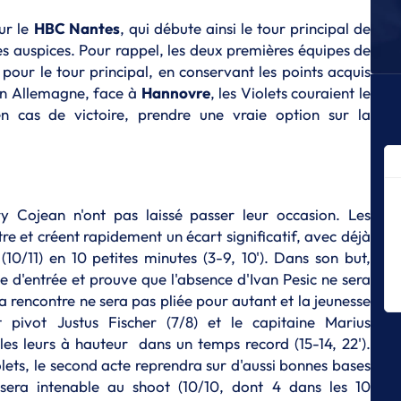
Mo
ur le
HBC Nantes
, qui débute ainsi le tour principal de
E
es auspices. Pour rappel, les deux premières équipes de
Me
 pour le tour principal, en conservant les points acquis
Ki
 en Allemagne, face à
Hannovre
, les Violets couraient le
E
en cas de victoire, prendre une vraie option sur la
Mo
L
Ju
sa
 Cojean n'ont pas laissé passer leur occasion. Les
E
re et créent rapidement un écart significatif, avec déjà
Di
c
(10/11) en 10 petites minutes (3-9, 10'). Dans son but,
e d'entrée et prouve que l'absence d'Ivan Pesic ne sera
E
La rencontre ne sera pas pliée pour autant et la jeunesse
Sé
in
t pivot Justus Fischer (7/8) et le capitaine Marius
es leurs à hauteur dans un temps record (15-14, 22').
E
ets, le second acte reprendra sur d'aussi bonnes bases
Th
rê
era intenable au shoot (10/10, dont 4 dans les 10