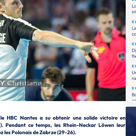
La
in
E
L
c
E
D
fi
E
Un
ra
E
Ba
ca
E
Me
 le HBC Nantes a su obtenir une solide victoire en
de
). Pendant ce temps, les Rhein-Neckar Löwen leur
chez les Polonais de Zabrze (29-26).
E