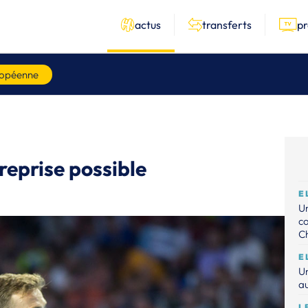
actus
transferts
p
ropéenne
 reprise possible
E
Un
c
C
E
Un
au
L