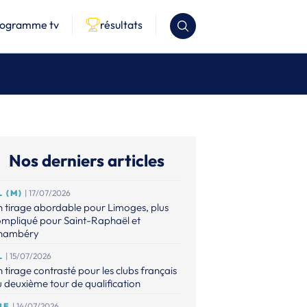
rogramme tv
résultats
Nos derniers articles
L (M)
| 17/07/2026
 tirage abordable pour Limoges, plus
ompliqué pour Saint-Raphaël et
hambéry
L
| 15/07/2026
 tirage contrasté pour les clubs français
 deuxième tour de qualification
BE
| 14/07/2026