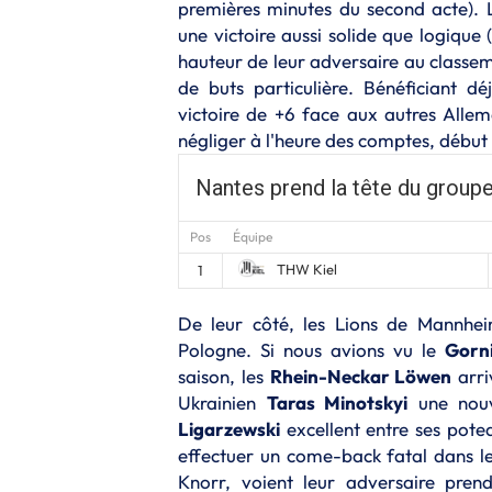
premières minutes du second acte). 
une victoire aussi solide que logique 
hauteur de leur adversaire au classeme
de buts particulière. Bénéficiant 
victoire de +6 face aux autres Alle
négliger à l'heure des comptes, début
Nantes prend la tête du groupe
Pos
Équipe
THW Kiel
1
De leur côté, les Lions de Mannheim 
Pologne. Si nous avions vu le
Gorn
saison, les
Rhein-Neckar Löwen
arri
Ukrainien
Taras Minotskyi
une nouv
Ligarzewski
excellent entre ses potea
effectuer un come-back fatal dans le 
Knorr, voient leur adversaire pre