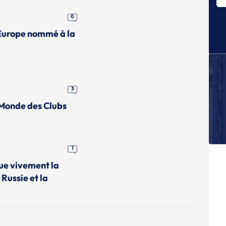
Es
no
0
Europe nommé à la
J
L
J
L
J
3
Un
 Monde des Clubs
D
J
Un
Ch
1
que vivement la
 Russie et la