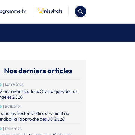
rogramme tv
résultats
Nos derniers articles
O
| 14/07/2026
2 ans avant les Jeux Olympiques de Los
ngeles 2028
O
| 18/11/2025
and les Boston Celtics s'essaient au
ndball à l’approche des JO 2028
O
| 13/11/2025