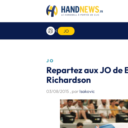
JO
JO
Repartez aux JO de 
Richardson
03/08/2015
, par
Isakovic