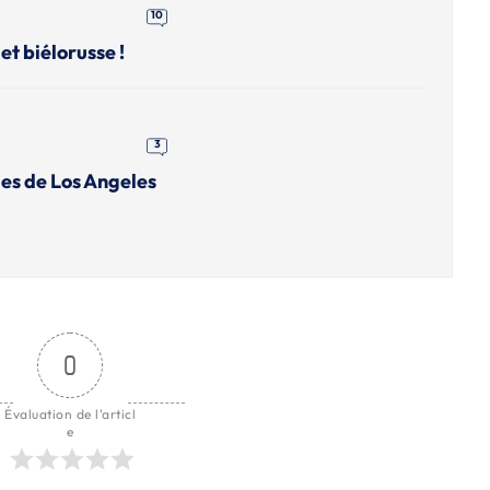
10
et biélorusse !
3
es de Los Angeles
0
Évaluation de l'articl
e