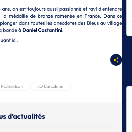
en
ns, on est toujours aussi passionné et ravi d'entendre
J
t la médaille de bronze ramenée en France. Dans ce
Ma
plonger dans toutes les anecdotes des Bleus au village
h
la bande à
Daniel Costantini
.
J
uant ici.
L'
G
J
Le
s'
J
L'
 Richardson
JO Barcelone
J
U
sp
us d’actualités
J
3 
J