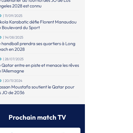
 calendrier du tournoi des JO de Los
geles 2028 est connu
O
| 11/09/2025
kola Karabatic défie Florent Manaudou
u Boulevard du Sport
O
| 14/08/2025
 handball prendra ses quartiers à Long
each en 2028
O
| 28/07/2025
 Qatar entre en piste et menace les rêves
 l'Allemagne
O
| 20/11/2024
ssan Moustafa soutient le Qatar pour
s JO de 2036
O
| 26/08/2024
 danois Emil Nielsen a vécu une tragédie
ndant les JO
Prochain match TV
O (M)
| 12/08/2024
e finale olympique de tous les records