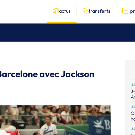
actus
transferts
p
Barcelone avec Jackson
J
J-
A
J
Qu
ha
J