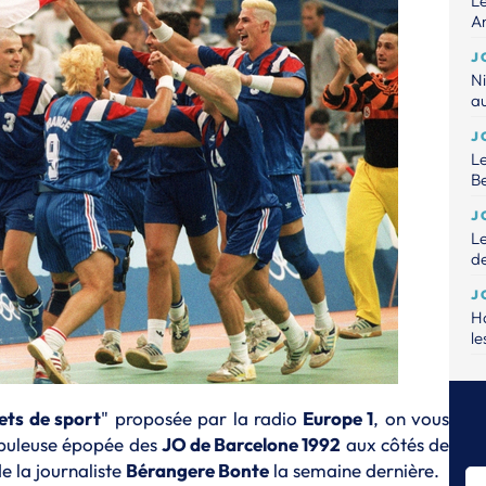
Le
An
J
Ni
a
J
Le
B
J
Le
de
J
Ha
le
J
Le
ets de sport
" proposée par la radio
Europe 1
, on vous
pe
abuleuse épopée des
JO de Barcelone 1992
aux côtés de
J
de la journaliste
Bérangere Bonte
la semaine dernière.
Un