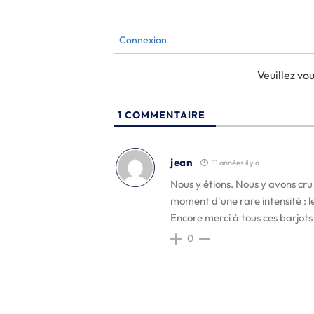
Connexion
Veuillez v
1
COMMENTAIRE
jean
11 années il y a
Nous y étions. Nous y avons cru 
moment d'une rare intensité : le
Encore merci à tous ces barjots 
0