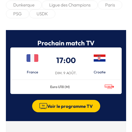
Dunkerque
Ligue des Champions
Paris
PSG
USDK
Prochain match TV
17:00
France
Croatie
DIM. 9 AOÛT.
Euro U18 (M)
Voir le programme TV