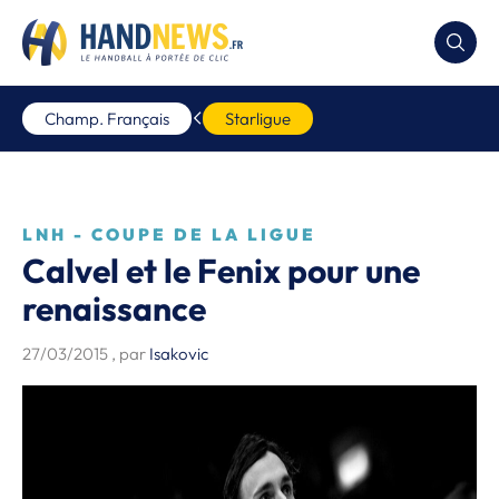
Champ. Français
Starligue
LNH - COUPE DE LA LIGUE
Calvel et le Fenix pour une
renaissance
27/03/2015
, par
Isakovic