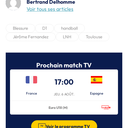
Bertrand Delhomme
Voir tous ses articles
Blessure
D1
handball
Jérôme Fernandez
LNH
Toulouse
Prochain match TV
17:00
France
Espagne
JEU. 6 AOÛT.
Euro U18 (M)
Voir le programme TV