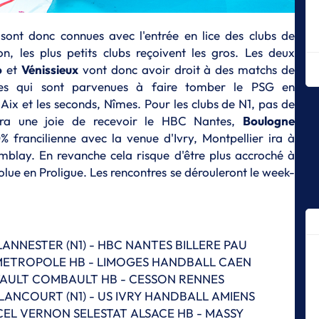
C
La
 sont donc connues avec l'entrée en lice des clubs de
fi
n, les plus petits clubs reçoivent les gros. Les deux
o
et
Vénissieux
vont donc avoir droit à des matchs de
C
L
ipes qui sont parvenues à faire tomber le PSG en
B
ix et les seconds, Nîmes. Pour les clubs de N1, pas de
ra une joie de recevoir le HBC Nantes,
Boulogne
C
Me
% francilienne avec la venue d'Ivry, Montpellier ira à
blay. En revanche cela risque d'être plus accroché à
C
olue en Proligue. Les rencontres se dérouleront le week-
De
Fr
C
Le
LANNESTER (N1) - HBC NANTES BILLERE PAU
C
METROPOLE HB - LIMOGES HANDBALL CAEN
Br
AULT COMBAULT HB - CESSON RENNES
pr
ANCOURT (N1) - US IVRY HANDBALL AMIENS
C
RCEL VERNON SELESTAT ALSACE HB - MASSY
Le