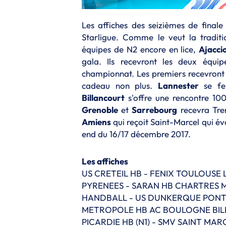
Les affiches des seizièmes de finale
Starligue. Comme le veut la traditio
équipes de N2 encore en lice,
Ajacci
gala. Ils recevront les deux équ
championnat. Les premiers recevront A
cadeau non plus.
Lannester
se fe
Billancourt
s'offre une rencontre 100
Grenoble
et
Sarrebourg
recevra Trem
Amiens
qui reçoit Saint-Marcel qui év
end du 16/17 décembre 2017.
Les affiches
US CRETEIL HB - FENIX TOULOUSE 
PYRENEES - SARAN HB CHARTRES 
HANDBALL - US DUNKERQUE PONT
METROPOLE HB AC BOULOGNE BILL
PICARDIE HB (N1) - SMV SAINT MA