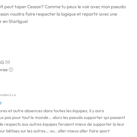
lt peut taper Cesson? Comme tu peux le voir avec mon pseudo
esson voudra faire respecter la logique et repartir avec une
r en Starligue!
G !!!!
uree 🙂
nnées il y a
l
sures et autre absences dans toutes les équipes, il y aura
ux pas pour tout le monde… alors les pseudo supporter qui passent
e respects aux autres équipes feraient mieux de supporter la leur
ur bêtises sur les autres… ou.. aller mieux aller faire sport