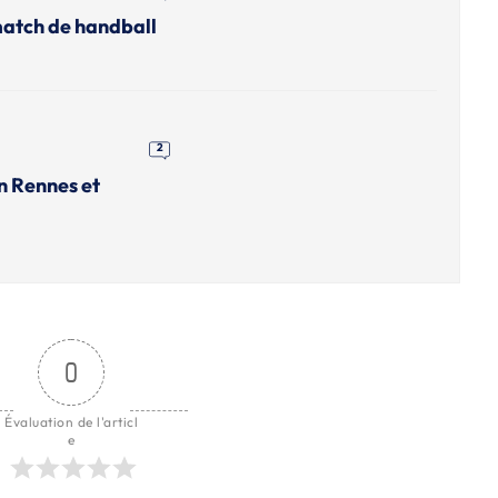
match de handball
2
n Rennes et
0
Évaluation de l'articl
e