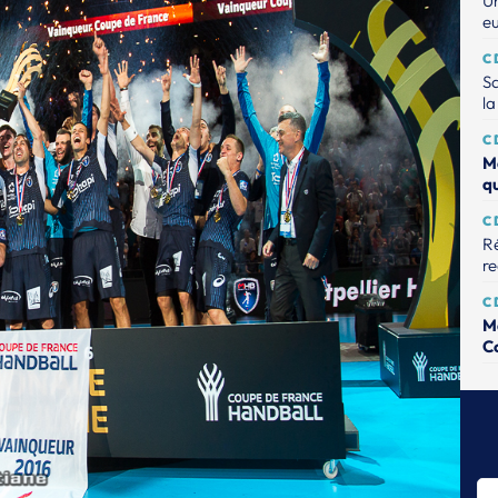
Un
e
C
Sa
la
C
M
q
C
Ré
r
C
M
C
C
Na
C
Mo
so