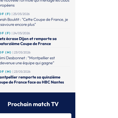
e nouvelle formule qui ménage les clubs
uropéens
DF (F)
| 25/05/2026
rah Bouktit : "Cette Coupe de France, je
 savoure encore plus"
DF (F)
| 24/05/2026
etz écrase Dijon et remporte sa
uatorzième Coupe de France
DF (M)
| 23/05/2026
mi Desbonnet : “Montpellier est
edevenue une équipe qui gagne”
DF (M)
| 23/05/2026
ontpellier remporte sa quinzième
oupe de France face au HBC Nantes
DF (M)
| 15/04/2026
ntes dompte Nîmes et file à Bercy
Prochain match TV
DF (M)
| 15/04/2026
ntpellier domine Paris et ira défendre
n titre face au HBC Nantes