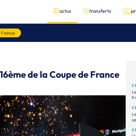
actus
transferts
p
 France
s 16ème de la Coupe de France
C
Le
Fr
C
Le
sa
C