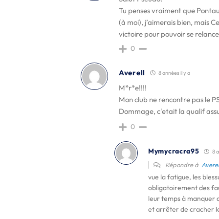
Tu penses vraiment que Pontau
(à moi), j’aimerais bien, mais C
victoire pour pouvoir se relance
0
Averell
8 années il y a
M*r*e!!!!
Mon club ne rencontre pas le PS
Dommage, c'etait la qualif ass
0
Mymycracra95
8 a
Répondre à
Averel
vue la fatigue, les bles
obligatoirement des fa
leur temps à manquer d
et arrêter de cracher le