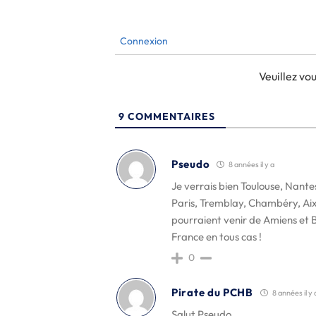
Connexion
Veuillez v
9
COMMENTAIRES
Pseudo
8 années il y a
Je verrais bien Toulouse, Nantes
Paris, Tremblay, Chambéry, Aix,
pourraient venir de Amiens et 
France en tous cas !
0
Pirate du PCHB
8 années il y 
Salut Pseudo.