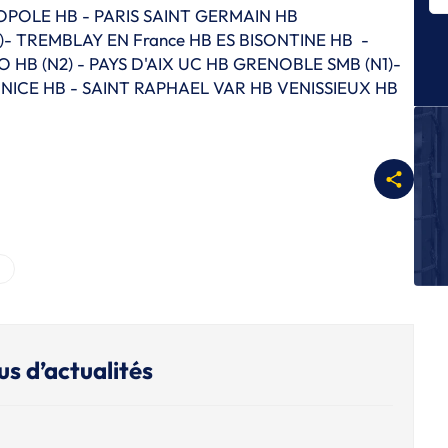
OLE HB - PARIS SAINT GERMAIN HB
r
 TREMBLAY EN France HB ES BISONTINE HB -
C
HB (N2) - PAYS D'AIX UC HB GRENOBLE SMB (N1)-
Pa
ICE HB - SAINT RAPHAEL VAR HB VENISSIEUX HB
d
C
Mo
Nî
ca
C
Me
Be
fi
C
Le
d
us d’actualités