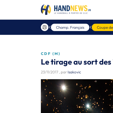
Champ. Français
Coupe de
CDF (M)
Le tirage au sort de
23/11/2017
, par
Isakovic