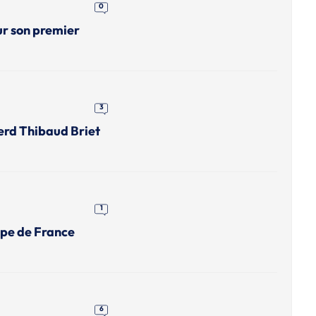
0
ur son premier
3
erd Thibaud Briet
1
upe de France
6