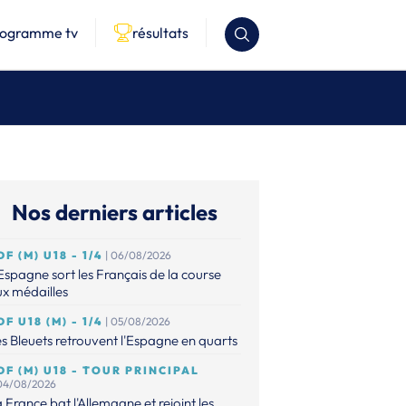
rogramme tv
résultats
Nos derniers articles
DF (M) U18 - 1/4
| 06/08/2026
Espagne sort les Français de la course
x médailles
DF U18 (M) - 1/4
| 05/08/2026
s Bleuets retrouvent l'Espagne en quarts
DF (M) U18 - TOUR PRINCIPAL
 04/08/2026
 France bat l'Allemagne et rejoint les