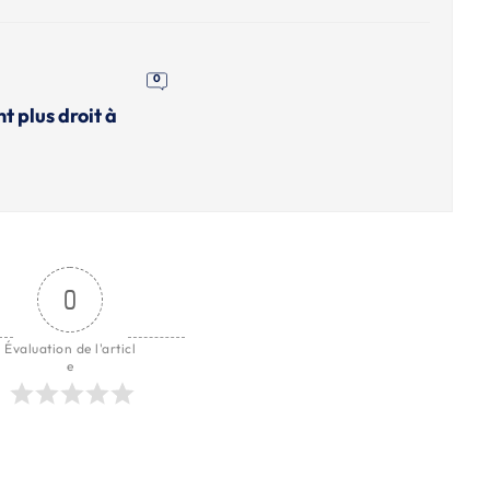
0
nt plus droit à
0
Évaluation de l'articl
e