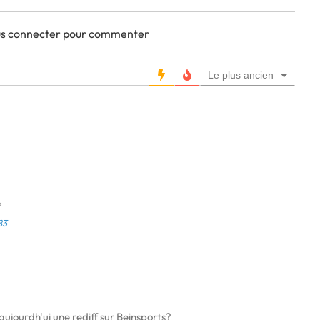
ous connecter pour commenter
Le plus ancien
a
83
 aujourdh'ui une rediff sur Beinsports?