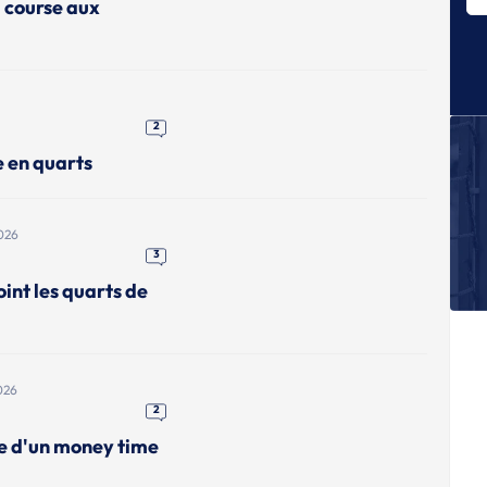
a course aux
Le
E
Le
E
Le
2
fi
e en quarts
E
Le
M
026
3
E
Le
int les quarts de
gr
q
026
2
me d'un money time