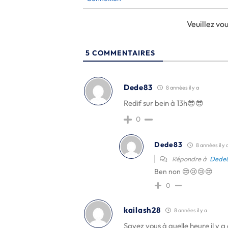
Veuillez v
5
COMMENTAIRES
Dede83
8 années il y a
Redif sur bein à 13h😎😎
0
Dede83
8 années il y 
Répondre à
Dede
Ben non 😢😢😢😢
0
kailash28
8 années il y a
Savez vous à quelle heure il y a