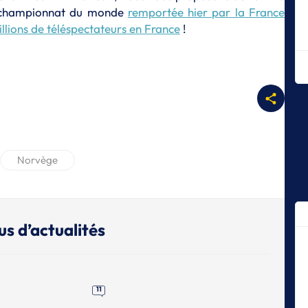
m
u championnat du monde
remportée hier par la France
E
llions de téléspectateurs en France
!
Le
F
E
La
E
Le
E
Norvège
Le
de
E
Le
us d’actualités
E
T
Pe
U
11
E