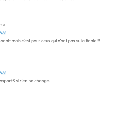
 y a
sh28
connait mais c'est pour ceux qui n'ont pas vu la finale!!!
sh28
nsport3 si rien ne change.