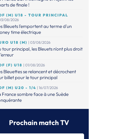
arts de finale !
DF (M) U18 - TOUR PRINCIPAL
 03/08/2026
s Bleuets l'emportent au terme d'un
ney time électrique
URO U18 (M)
| 03/08/2026
 tour principal, les Bleuets n'ont plus droit
l'erreur
DF (F) U18
| 01/08/2026
s Bleuettes se relancent et décrochent
ur billet pour le tour principal
DF (M) U20 - 1/4
| 16/07/2026
a France sombre face à une Suède
onquérante
URO (M) U20
| 14/07/2026
s Bleuets contre la Suède en quarts !
Prochain match TV
DF (M) - U20
| 14/07/2026
faits, les Bleuets n'ont plus leur destin en