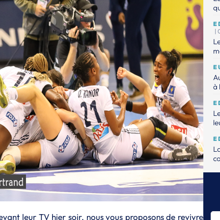
qu
E
|
Le
mo
E
Au
à 
E
Le
le
E
L
c
E
Le
E
Dé
devant leur TV hier soir, nous vous proposons de revivre