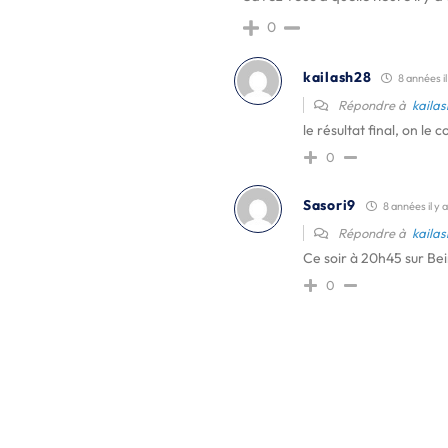
0
kailash28
8 années il
Répondre à
kaila
le résultat final, on le 
0
Sasori9
8 années il y a
Répondre à
kaila
Ce soir à 20h45 sur Bei
0