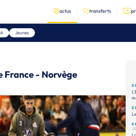
actus
transferts
p
 A
Jeunes
le France - Norvège
E
L'
au
E
Le
E
|
La