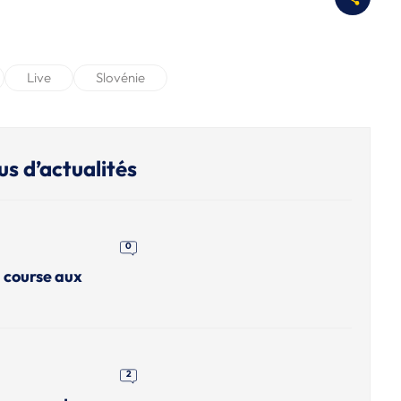
Live
Slovénie
us d’actualités
0
a course aux
2