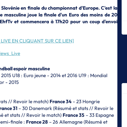
m
a Slovénie en finale du championnat d'Europe. C'est la
E
se masculine joue la finale d'un Euro des moins de 20
Le
r EhfTv et commencera à 17h20 pour un coup d'envoi
F
E
La
 LIVE EN CLIQUANT SUR CE LIEN]
E
Le
ews_Live
E
Le
ndball espoir masculine
de
 2015 U18 : Euro jeune - 2014 et 2016 U19 : Mondial
or - 2015
E
Le
E
tats
//
Revoir le match
)
France 34
– 23 Hongrie
T
rance 31
– 30 Danemark (
Résumé et stats
//
Revoir le
Pe
U
 et stats
//
Revoir le match
)
France 35
– 33 Espagne
Demi-finale :
France 28
– 26 Allemagne (
Résumé et
E