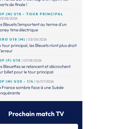
arts de finale !
DF (M) U18 - TOUR PRINCIPAL
 03/08/2026
s Bleuets l'emportent au terme d'un
ney time électrique
URO U18 (M)
| 03/08/2026
 tour principal, les Bleuets n'ont plus droit
l'erreur
DF (F) U18
| 01/08/2026
s Bleuettes se relancent et décrochent
ur billet pour le tour principal
DF (M) U20 - 1/4
| 16/07/2026
a France sombre face à une Suède
onquérante
URO (M) U20
| 14/07/2026
s Bleuets contre la Suède en quarts !
Prochain match TV
DF (M) - U20
| 14/07/2026
faits, les Bleuets n'ont plus leur destin en