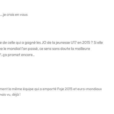
…..je crois en vous
e de celle qui a gagné les JO de la jeunesse U17 en 2015 ? Si elle
 le mondial l’an passé, ce sera sans doute la meilleure
F..ça promet encore..
vement la même équipe qui a emporté Foje 2015 et euro-mondiaux
ais vu, déjà !