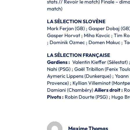
stats
//
Revoir le match
) Finale – dima
match
)
LA SÉLECTION SLOVÈNE
Mark Ferjan (GB) ; Gasper Dobaj (GB) 
Gasper Horvat ; Miha Kavcic ; Tim Ro
; Dominik Ozmec ; Domen Makuc ; Tad
LA SÉLECTION FRANÇAISE
Gardiens :
Valentin Kieffer (Sélestat)
Nahi (PSG) ; Gaël Tribillon (Fenix Tou
Aymeric Lippens (Dunkerque) ; Yoann G
Provence) ; Kyllian Villeminot (Montpe
Damiani (Chambéry)
Ailiers droit :
Ro
Pivots :
Robin Dourte (PSG) ; Hugo Br
Maxime Thomas