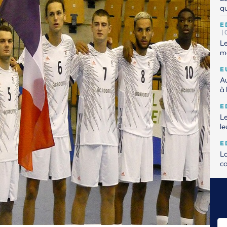
qu
E
|
Le
mo
E
Au
à 
E
Le
le
E
L
c
E
Le
E
Dé