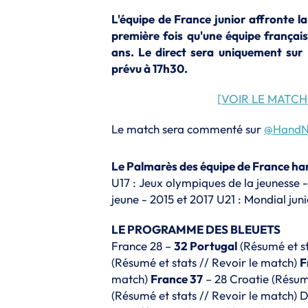
L'équipe de France junior affronte l
première fois qu'une équipe françai
ans. Le direct sera uniquement su
prévu à 17h30.
[VOIR LE MATCH
Le match sera commenté sur
@HandN
Le Palmarès des équipe de France ha
U17 : Jeux olympiques de la jeunesse -
jeune - 2015 et 2017 U21 : Mondial juni
LE PROGRAMME DES BLEUETS
France 28 –
32 Portugal
(
Résumé et s
(
Résumé et stats
//
Revoir le match
)
F
match
)
France 37
– 28 Croatie (
Résumé
(
Résumé et stats
//
Revoir le match
) 