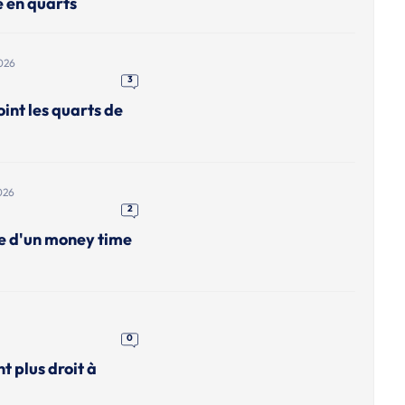
e en quarts
026
3
int les quarts de
026
2
me d'un money time
0
nt plus droit à