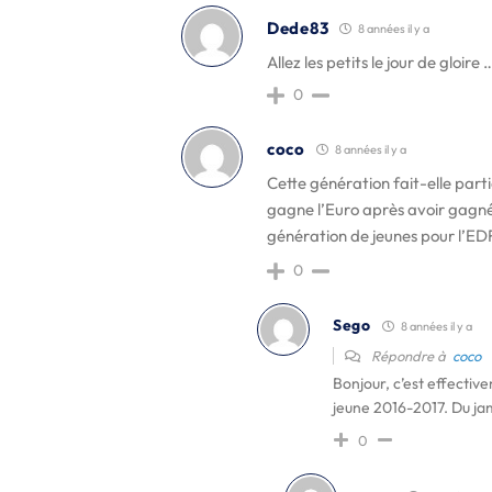
Dede83
8 années il y a
Allez les petits le jour de gloire 
0
coco
8 années il y a
Cette génération fait-elle parti
gagne l’Euro après avoir gagnée
génération de jeunes pour l’ED
0
Sego
8 années il y a
Répondre à
coco
Bonjour, c’est effecti
jeune 2016-2017. Du jam
0