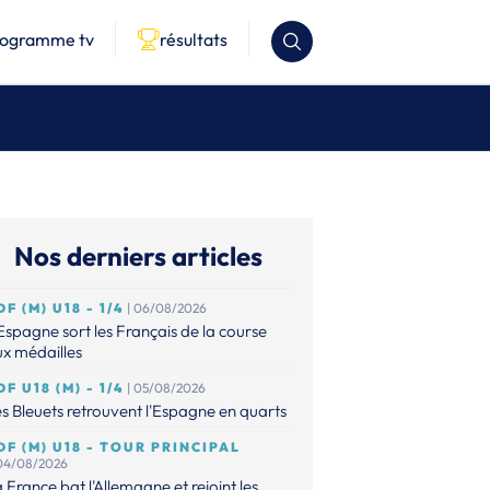
rogramme tv
résultats
Nos derniers articles
DF (M) U18 - 1/4
| 06/08/2026
Espagne sort les Français de la course
x médailles
DF U18 (M) - 1/4
| 05/08/2026
s Bleuets retrouvent l'Espagne en quarts
DF (M) U18 - TOUR PRINCIPAL
 04/08/2026
 France bat l'Allemagne et rejoint les