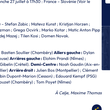
nche 27 juillet à 17h30 : France – Slovénie (
Voir le
Le
E
Le
– Stefan Zabic ; Matevz Kunst ; Kristjan Horzen ;
E
Le
zman ; Grega Ocvirk ; Marko Kotar ; Matic Anton Pipp
fi
ej Mazej ; Tilen Kosi ; Domen Novak.
E
Le
M
 ; Bastien Soullier (Chambéry)
Ailiers gauche :
Dylan
louse)
Arrières gauche :
Elohim Prandi (Nîmes) ;
E
ibelin (Créteil).
Demi-Centre :
Noah Gaudin (Aix-en-
Le
gr
llier)
Arrière droit :
Julien Bos (Montpellier) ; Clément
q
bin Dupont-Marion (Cesson) ; Edouard Kempf (PSG)
ouzet (Chambéry) ; Tom Poyet (Nîmes)
À Celje, Maxime Thomas