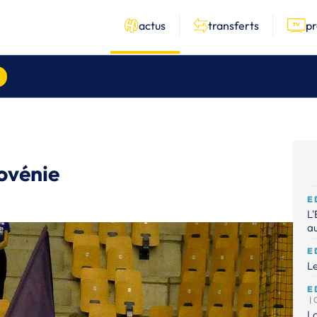
actus
transferts
p
lovénie
E
L'
au
E
Le
E
|
La