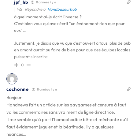
jpf_hb
8 années il y a
Répondre à
Handballeurbob
à quel moment ai-je écrit l'inverse ?
C'est bien vous qui avez écrit "un événement rien que pour
eux"…
Justement, je disais que vu que c'est ouvert à tous, plus de pub
en amont aurait pu faire du bien pour que des équipes locales
puissent s'inscrire
0
cochonne
8 années il y a
Bonjour
Handnews fait un article sur les gaygames et censure à tout
va les commentaires sans vraiment de ligne directrice.
Il me semble qu'à part l'homophodbie bête et méchante qu'il
faut évidement juguler et la béatitude, il y a quelques
nuances…