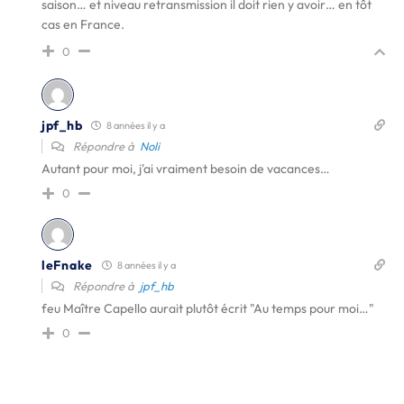
saison… et niveau retransmission il doit rien y avoir… en tôt
cas en France.
0
jpf_hb
8 années il y a
Répondre à
Noli
Autant pour moi, j'ai vraiment besoin de vacances…
0
leFnake
8 années il y a
Répondre à
jpf_hb
feu Maître Capello aurait plutôt écrit "Au temps pour moi…"
0