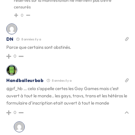
réserves sur la manifestation ne méritent pas d'être
censurés
0
DN
8 années il y a
Parce que certains sont obstinés.
0
Handballeurbob
8 années il y a
@jpf_hb
… cela s’appelle certes les Gay Games mais c’est
ouvert à tout le monde.. les gays, travs, trans et les hétéros le
formulaire d’inscription etait ouvert à tout le monde
0