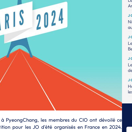
Le
An
J
Ni
a
J
Le
B
J
Le
de
J
Ha
le
J
Le
pe
d à PyeongChang, les membres du CIO ont dévoilé ce
J
tition pour les JO d'été organisés en France en 2024.
Un