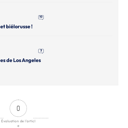
10
et biélorusse !
3
es de Los Angeles
0
Évaluation de l'articl
e