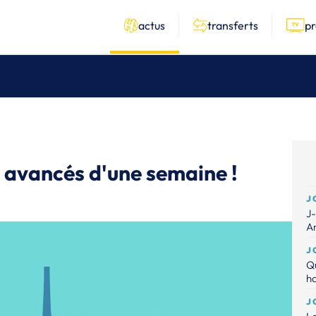
actus
transferts
p
 avancés d'une semaine !
J
J-
A
J
Qu
ha
J