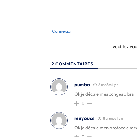
Connexion
Veuillez v
2
COMMENTAIRES
pumba
8 années il y a
Ok je décale mes congés alors !
0
mayouse
8 années il y a
Ok je décale mon protocole méd
0