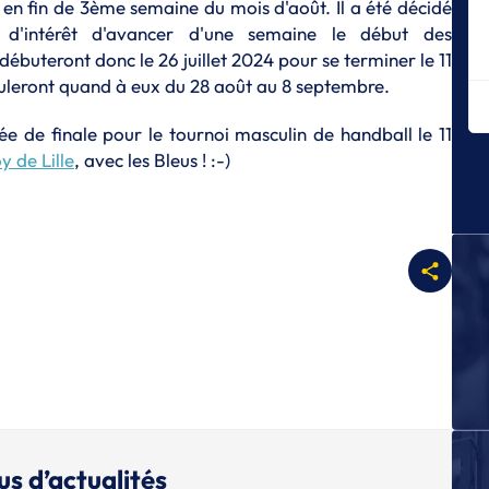
t en fin de 3ème semaine du mois d'août. Il a été décidé
en
t d'intérêt d'avancer d'une semaine le début des
J
ébuteront donc le 26 juillet 2024 pour se terminer le 11
Ma
uleront quand à eux du 28 août au 8 septembre.
h
J
e de finale pour le tournoi masculin de handball le 11
L'
 de Lille
, avec les Bleus ! :-)
G
J
Le
s'
J
L'
J
U
sp
J
3 
us d’actualités
J