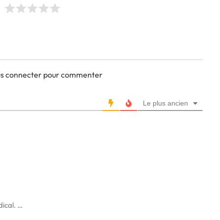
ous connecter pour commenter
Le plus ancien
ical. …