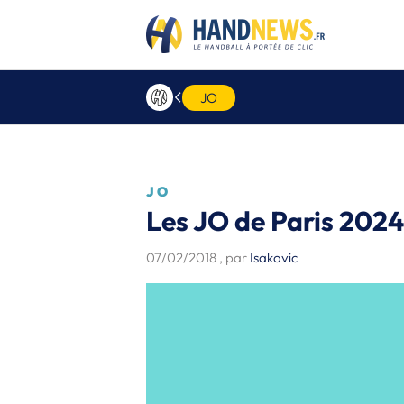
JO
JO
Les JO de Paris 2024
07/02/2018
, par
Isakovic