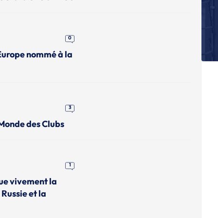
Es
no
J
0
L
Europe nommé à la
J
L
J
Un
D
3
J
 Monde des Clubs
Un
Ch
1
que vivement la
 Russie et la