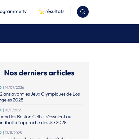
rogramme tv
résultats
Nos derniers articles
O
| 14/07/2026
2 ans avant les Jeux Olympiques de Los
ngeles 2028
O
| 18/11/2025
and les Boston Celtics s'essaient au
ndball à l’approche des JO 2028
O
| 13/11/2025