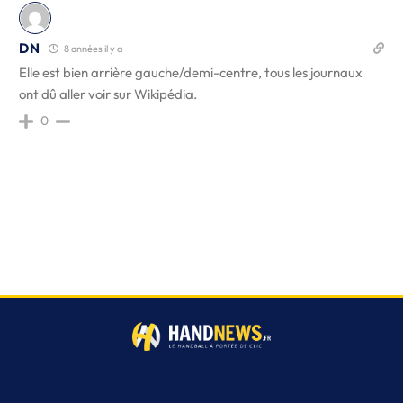
DN
8 années il y a
Elle est bien arrière gauche/demi-centre, tous les journaux
ont dû aller voir sur Wikipédia.
0