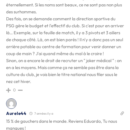
éternellement. Si les noms sont beaux, ce ne sont pas non plus
des surhommes.
Des fois, on se demande comment la direction sportive du
PSG gère le budget et l'effectif du club. Si c'est pour en arriver
là… Exemple, sur la feuille de match, il y a 3 pivots et 3 ailiers
de chaque côté. Là, on est bien parés ! Il n'y a donc pas un seul
arrière potable au centre de formation pour venir donner un
coup de main ? J'ai quand même du mal à le croire !
Sinon, on a encore le droit de recruter un " joker médical " : on
en a les moyens. Mais comme ça ne semble pas être dans la
culture du club, je vois bien le titre national nous filer sous le
nez cet hiver.
0
Aurele44
7 années il y a
15 % de gauchers dans le monde. Reviens Eduardo, Tu nous
manques !