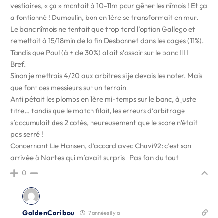
vestiaires, « ça » montait à 10-11m pour gêner les nîmois ! Et ça
a fontionné ! Dumoulin, bon en 1ère se transformait en mur.
Le banc nîmois ne tentait que trop tard l’option Gallego et
remettait à 15/18min de la fin Desbonnet dans les cages (11%).
Tandis que Paul (à + de 30%) allait s’assoir sur le banc 🤷‍♂️
Bref.
Sinon je mettrais 4/20 aux arbitres si je devais les noter. Mais
que font ces messieurs sur un terrain.
Anti pétait les plombs en 1ère mi-temps sur le banc, à juste
titre… tandis que le match filait, les erreurs d’arbitrage
s’accumulait des 2 cotés, heureusement que le score n’était
pas serré !
Concernant Lie Hansen, d’accord avec Chavi92: c’est son
arrivée à Nantes qui m’avait surpris ! Pas fan du tout
0
GoldenCaribou
7 années il y a