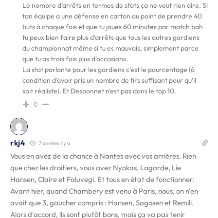
Le nombre d'arrêts en termes de stats ça ne veut rien dire. Si
ton équipe a une défense en carton au point de prendre 40
buts à chaque fois et que tu joues 60 minutes par match bah
tu peux bien faire plus d'arrêts que tous les autres gardiens
du championnat même si tu es mauvais, simplement parce
que tu as trois fois plus d'occasions.
La stat parlante pour les gardiens c'est le pourcentage (à
condition d'avoir pris un nombre de tirs suffisant pour qu'il
soit réaliste). Et Desbonnet n'est pas dans le top 10.
0
rkj4
7 années il y a
Vous en avez de la chance à Nantes avec vos arrières. Rien
que chez les droitiers, vous avez Nyokas, Lagarde, Lie
Hansen, Claire et Faluvegi. Et tous en état de fonctionner.
Avant hier, quand Chambery est venu à Paris, nous, on n'en
avait que 3, gaucher compris : Hansen, Sagosen et Remili.
Alors d'accord, ils sont plutôt bons, mais ça va pas tenir