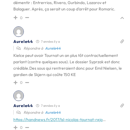
démentir : Entrerrios, Rivera, Gurbindo, Lazarov et
Balaguer. Après, ça serait un coup d'arrêt pour Romaric.
0
Aurele44
7 années il y a
Répondre à
Aurele44
Kielce peut avoir Tournat un an plus tôt contractuellement
parlant (contre quelques sous). Le dossier Syprzak est donc
crédible.Des sous qui rentreraient donc pour Emil Nielsen, le
gardien de Skjern qui coûte 150 KE
0
Aurele44
7 années il y a
Répondre à
Aurele44
https://handnews.fr/2017/lsl-nicolas-tournat-rejo
…
0