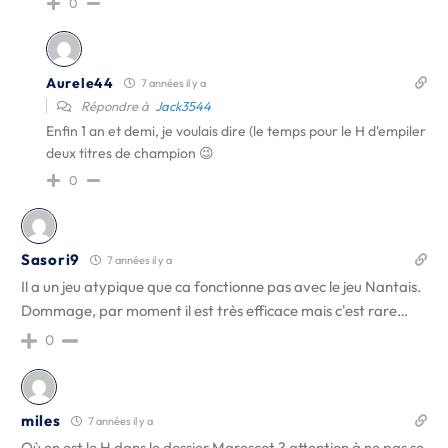
0
Aurele44
7 années il y a
Répondre à
Jack3544
Enfin 1 an et demi, je voulais dire (le temps pour le H d'empiler
deux titres de champion 😉
0
Sasori9
7 années il y a
Il a un jeu atypique que ca fonctionne pas avec le jeu Nantais.
Dommage, par moment il est très efficace mais c'est rare…
0
miles
7 années il y a
Où en est le H dans le dossier Marescot ? attention à ne pas se