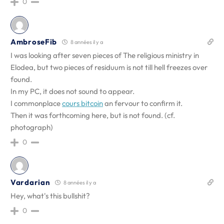
0
AmbroseFib
8 années il y a
I was looking after seven pieces of The religious ministry in
Elodea, but two pieces of residuum is not till hell freezes over
found.
In my PC, it does not sound to appear.
I commonplace
cours bitcoin
an fervour to confirm it.
Then it was forthcoming here, but is not found. (cf.
photograph)
0
Vardarian
8 années il y a
Hey, what's this bullshit?
0