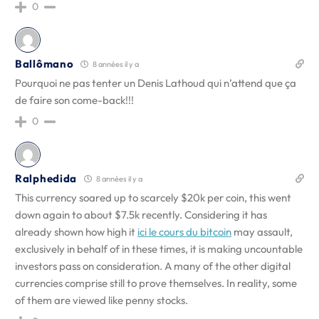
0
Ballômano
8 années il y a
Pourquoi ne pas tenter un Denis Lathoud qui n’attend que ça
de faire son come-back!!!
0
Ralphedida
8 années il y a
This currency soared up to scarcely $20k per coin, this went
down again to about $7.5k recently. Considering it has
already shown how high it
ici le cours du bitcoin
may assault,
exclusively in behalf of in these times, it is making uncountable
investors pass on consideration. A many of the other digital
currencies comprise still to prove themselves. In reality, some
of them are viewed like penny stocks.