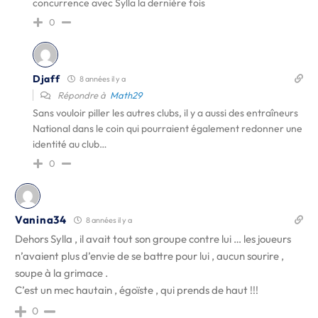
concurrence avec Sylla la dernière fois
0
Djaff
8 années il y a
Répondre à
Math29
Sans vouloir piller les autres clubs, il y a aussi des entraîneurs
National dans le coin qui pourraient également redonner une
identité au club…
0
Vanina34
8 années il y a
Dehors Sylla , il avait tout son groupe contre lui … les joueurs
n’avaient plus d’envie de se battre pour lui , aucun sourire ,
soupe à la grimace .
C’est un mec hautain , égoïste , qui prends de haut !!!
0