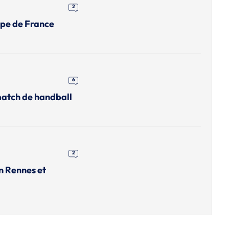
2
upe de France
6
match de handball
2
n Rennes et