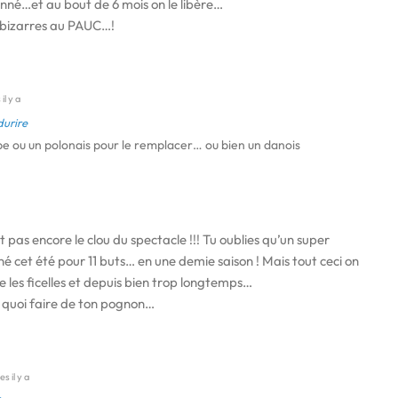
ionné…et au bout de 6 mois on le libère…
s bizarres au PAUC…!
il y a
durire
rbe ou un polonais pour le remplacer… ou bien un danois
pas encore le clou du spectacle !!! Tu oublies qu’un super
né cet été pour 11 buts… en une demie saison ! Mais tout ceci on
e les ficelles et depuis bien trop longtemps…
as quoi faire de ton pognon…
s il y a