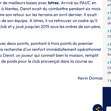
Fi
ur de meilleurs bases avec
Istres
. Arrivé au PAUC en
et
es à Nantes, Derot avait du combattre pendant six mois
S
son retour sur les terrains en avril dernier. Il avait
Zi
de son équipe. A Istres, il va retrouver un cadre qu'il
de
club et y joué jusqu'en 2015 sous les ordres de son père,
S
Ch
vec deux points, pointant à trois points du premier
S
 à la recherche d'un renfort immédiatement opérationnel
Th
R
o Derot, un joueur qui connait bien la maison, remplit
rt de poids pour le club provençal dans la course au
S
Ch
dr
Kevin Domas
T
Le
tr
S
Th
pr