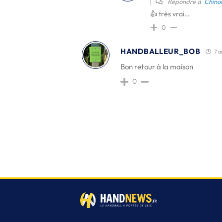
Répondre à
Chinoi
👍 très vrai…
0
HANDBALLEUR_BOB
7 an
Bon retour à la maison
0