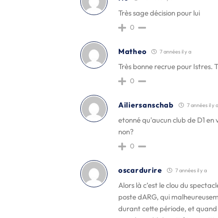
Très sage décision pour lui
0
Matheo
7 années il y a
Très bonne recrue pour Istres. 
0
Ailiersanschab
7 années il y 
etonné qu'aucun club de D1 en 
non?
0
oscardurire
7 années il y a
Alors là c’est le clou du spectac
poste dARG, qui malheureuseme
durant cette période, et quand il