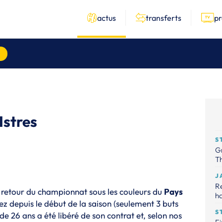
actus
transferts
p
Istres
S
Gr
Th
J
R
 retour du championnat sous les couleurs du
Pays
ha
ez depuis le début de la saison (seulement 3 buts
S
 de 26 ans a été libéré de son contrat et, selon nos