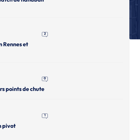
Dy
S
St
d
2
S
n Rennes et
Al
a
S
Us
0
S
R
rs points de chute
H
L
Le
1
n pivot