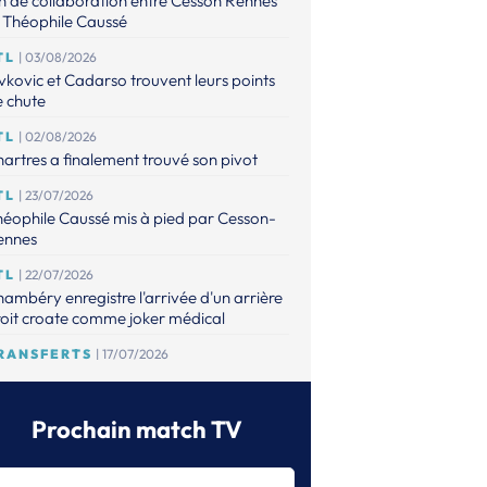
n de collaboration entre Cesson Rennes
 Théophile Caussé
TL
| 03/08/2026
vkovic et Cadarso trouvent leurs points
 chute
TL
| 02/08/2026
artres a finalement trouvé son pivot
TL
| 23/07/2026
éophile Caussé mis à pied par Cesson-
ennes
TL
| 22/07/2026
ambéry enregistre l'arrivée d'un arrière
oit croate comme joker médical
RANSFERTS
| 17/07/2026
 point sur les mises à jour de l'espace
ansferts
Prochain match TV
TL
| 16/07/2026
éophile Caussé placé en détention
ovisoire pour des faits de violences