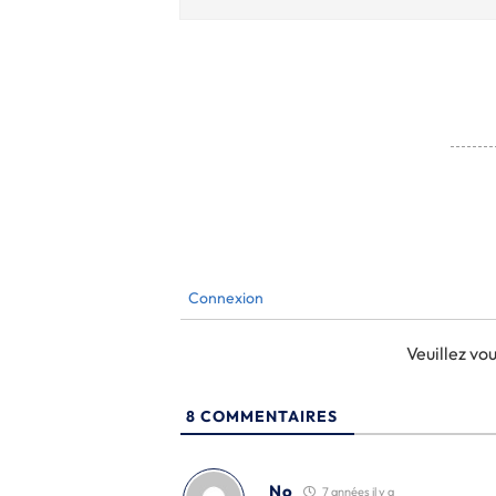
Connexion
Veuillez v
8
COMMENTAIRES
No
7 années il y a