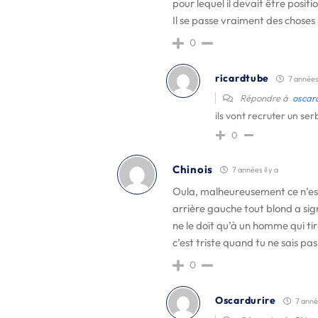
pour lequel il devait être posit
Il se passe vraiment des chose
0
ricardtube
7 années 
Répondre à
oscar
ils vont recruter un se
0
Chinois
7 années il y a
Oula, malheureusement ce n’est 
arrière gauche tout blond a sig
ne le doit qu’à un homme qui tir
c’est triste quand tu ne sais p
0
Oscardurire
7 année