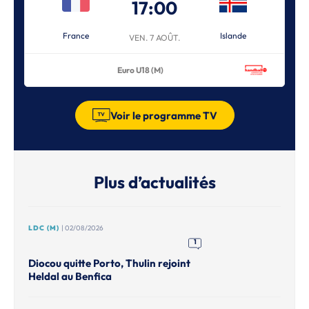
17:00
France
Islande
VEN. 7 AOÛT.
Euro U18 (M)
Voir le programme TV
Plus d’actualités
LDC (M)
| 02/08/2026
1
Diocou quitte Porto, Thulin rejoint
Heldal au Benfica