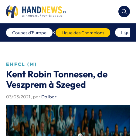
Ligue 
Coupes d'Europe
Ligue des Champions
EHFCL (M)
Kent Robin Tonnesen, de
Veszprem à Szeged
03/03/2021
, par
Dalibor