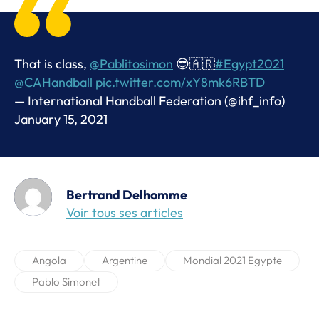
That is class,
@Pablitosimon
😎🇦🇷
#Egypt2021
@CAHandball
pic.twitter.com/xY8mk6RBTD
— International Handball Federation (@ihf_info)
January 15, 2021
Bertrand Delhomme
Voir tous ses articles
Angola
Argentine
Mondial 2021 Egypte
Pablo Simonet