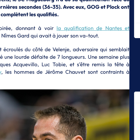
Mo
dernières secondes (36-35). Avec eux, GOG et Plock ont
complètent les qualifiés.
E
Me
Ki
oirée, donnant à voir
la qualification de Nantes et
M Nîmes Gard qui avait à jouer son va-tout.
E
Mo
t écroulés du côté de Velenje, adversaire qui semblait
L
sé une lourde défaite de 7 longueurs. Une semaine plus
Ju
ques Acquevillo, Luc Tobie, et s'être remis la tête à
sa
y
, les hommes de Jérôme Chauvet sont contraints à
E
Di
c
E
Sé
in
E
Th
rê