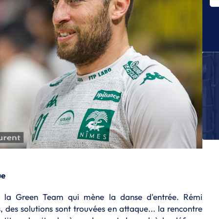
E
D
pu
E
Th
fi
E
Le
w
L
Li
êt
E
Cl
di
ue
fa
est la Green Team qui mène la danse d'entrée. Rémi
, des solutions sont trouvées en attaque... la rencontre