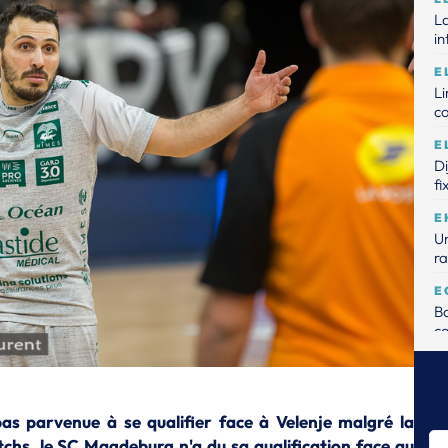
La
in
E
L
c
E
D
fi
E
Un
ra
E
Ba
ca
E
Me
de
 pas parvenue à se qualifier face à Velenje malgré la
E
tchs, le SC Magdeburg n'a du sa qualification face au