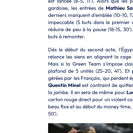
est lancée (8-5, 11'). Alors que les
gardoise, les entrées de
Mathieu Sa
derniers marquent d'emblée (10-10, 17'
impeccable (5 buts dans le premier a
réduire de peu à la pause (18-15, 30')
buts à remonter.
Dès le début du second acte, l'Égyp
relance les siens en alignant la cage
Mais si la Green Team s'impose clai
plafond de 5 unités (25-20, 41'). Et
gérées par les Français, qui perdent 
Quentin Minel
est contraint de quitte
la jambe. Il en sera de même pour
Lu
carton rouge direct pour un violent cou
beau fixe et au début du money time, 
50').