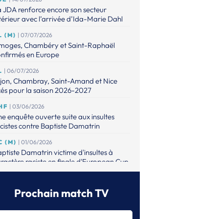
 JDA renforce encore son secteur
térieur avec l’arrivée d’Ida-Marie Dahl
L (M)
| 07/07/2026
imoges, Chambéry et Saint-Raphaël
onfirmés en Europe
L
| 06/07/2026
ijon, Chambray, Saint-Amand et Nice
xés pour la saison 2026-2027
HF
| 03/06/2026
e enquête ouverte suite aux insultes
cistes contre Baptiste Damatrin
C (M)
| 01/06/2026
ptiste Damatrin victime d'insultes à
ractère raciste en finale d'European Cup
L (M)
| 31/05/2026
lsungen s’offre le premier titre européen
Prochain match TV
 son histoire
L (M)
| 31/05/2026