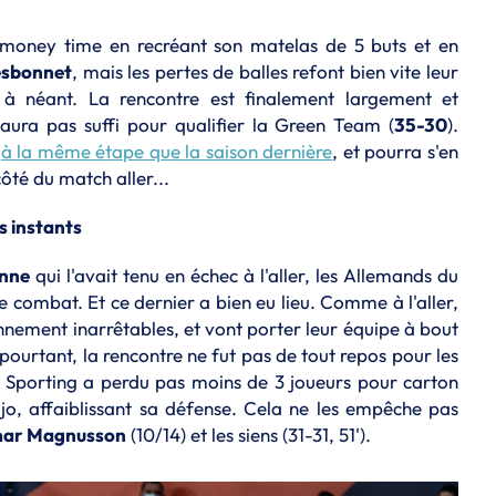
 money time en recréant son matelas de 5 buts et en
esbonnet
, mais les pertes de balles refont bien vite leur
r à néant. La rencontre est finalement largement et
aura pas suffi pour qualifier la Green Team (
35-30
).
,
à la même étape que la saison dernière
, et pourra s'en
ôté du match aller...
s instants
onne
qui l'avait tenu en échec à l'aller, les Allemands du
e combat. Et ce dernier a bien eu lieu. Comme à l'aller,
nnement inarrêtables, et vont porter leur équipe à bout
pourtant, la rencontre ne fut pas de tout repos pour les
e Sporting a perdu pas moins de 3 joueurs pour carton
, affaiblissant sa défense. Cela ne les empêche pas
ar Magnusson
(10/14) et les siens (31-31, 51').