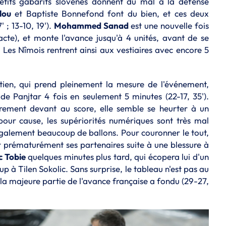
 petits gabarits slovènes donnent du mal à la défense
lou
et Baptiste Bonnefond font du bien, et ces deux
 ; 13-10, 19').
Mohammed Sanad
est une nouvelle fois
cte), et monte l'avance jusqu'à 4 unités, avant de se
. Les Nîmois rentrent ainsi aux vestiaires avec encore 5
tien, qui prend pleinement la mesure de l'événement,
 de Panjtar 4 fois en seulement 5 minutes (22-17, 35').
rement devant au score, elle semble se heurter à un
 pour cause, les supériorités numériques sont très mal
également beaucoup de ballons. Pour couronner le tout,
r prématurément ses partenaires suite à une blessure à
c Tobie
quelques minutes plus tard, qui écopera lui d'un
p à Tilen Sokolic. Sans surprise, le tableau n'est pas au
la majeure partie de l'avance française a fondu (29-27,