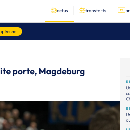
actus
transferts
p
ropéenne
tite porte, Magdeburg
E
Un
c
C
E
Un
au
L