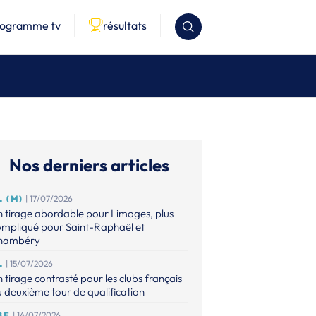
rogramme tv
résultats
Nos derniers articles
L (M)
| 17/07/2026
 tirage abordable pour Limoges, plus
ompliqué pour Saint-Raphaël et
hambéry
L
| 15/07/2026
 tirage contrasté pour les clubs français
 deuxième tour de qualification
BE
| 14/07/2026