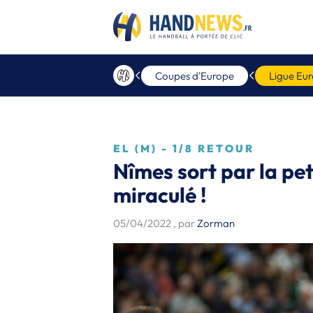
Coupes d'Europe
Ligue Eu
EL (M) - 1/8 RETOUR
Nîmes sort par la pe
miraculé !
05/04/2022
, par
Zorman