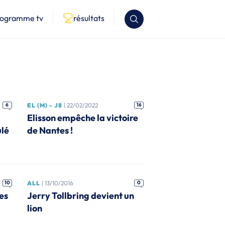
rogramme tv
résultats
6
EL (M) - J8
| 22/02/2022
16
Elisson empêche la victoire
lé
de Nantes !
10
ALL
| 13/10/2016
0
es
Jerry Tollbring devient un
lion