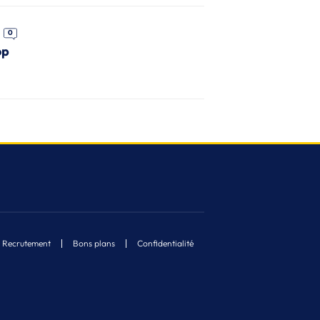
0
op
Recrutement
Bons plans
Confidentialité