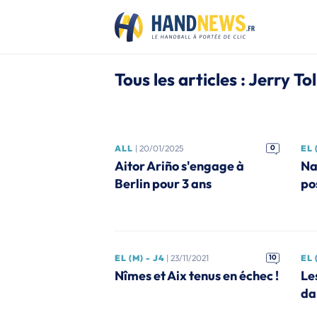
Tous les articles : Jerry To
ALL
| 20/01/2025
0
EL 
Aitor Ariño s'engage à
Na
Berlin pour 3 ans
po
EL (M) - J4
| 23/11/2021
10
EL 
Nîmes et Aix tenus en échec !
Le
da