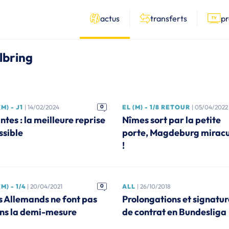
actus
transferts
p
llbring
(M) - J1
| 14/02/2024
0
EL (M) - 1/8 RETOUR
| 05/04/2022
ntes : la meilleure reprise
Nîmes sort par la petite
ssible
porte, Magdeburg miracu
!
(M) - 1/4
| 20/04/2021
0
ALL
| 26/10/2018
s Allemands ne font pas
Prolongations et signatur
ns la demi-mesure
de contrat en Bundesliga