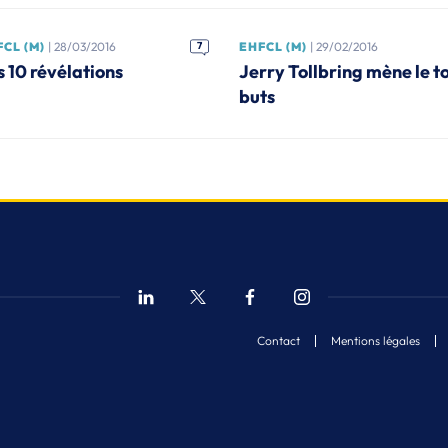
CL (M)
| 28/03/2016
7
EHFCL (M)
| 29/02/2016
s 10 révélations
Jerry Tollbring mène le t
buts
Contact
Mentions légales