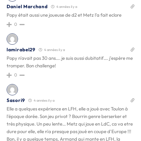
Daniel Marchand
4 années il y a
Popy était aussi une joueuse de d2 et Metz l’a fait eclore
0
lamirabel29
4 années il y a
Popy n'avait pas 30 ans…. je suis aussi dubitatif…. j'espère me
tromper. Bon challenge!
0
Sasori9
4 années il y a
Elle a quelques expérience en LFH, elle a joué avec Toulon à
l'époque dorée. Son jeu privot ? Bourrin genre berserker et
très physique. Un peu lente… Metz qui joue en LdC, ca va etre
dure pour elle, elle n'a presque pas joué en coupe d'Europe !!!
Bon, il y a quelque temps, Armand qui monte en LFH, la