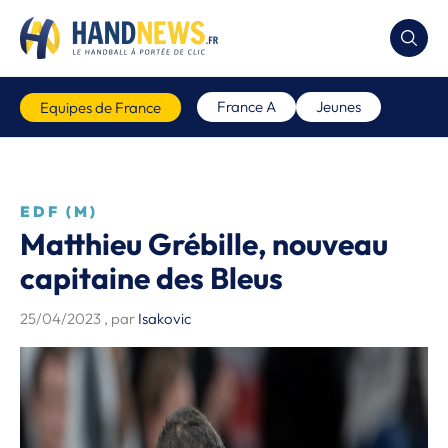
France A
Jeunes
Equipes de France
EDF (M)
Matthieu Grébille, nouveau
capitaine des Bleus
25/04/2023
, par
Isakovic