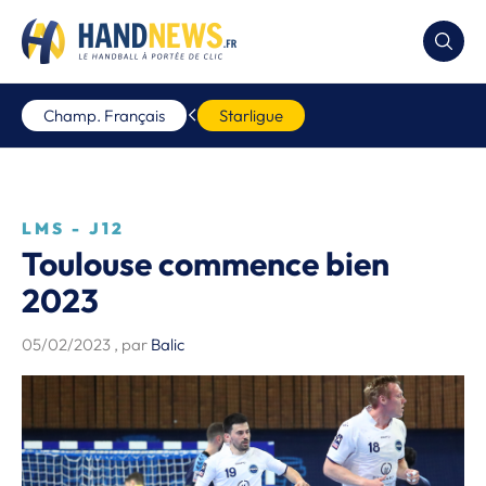
Champ. Français
Starligue
LMS - J12
Toulouse commence bien
2023
05/02/2023
, par
Balic