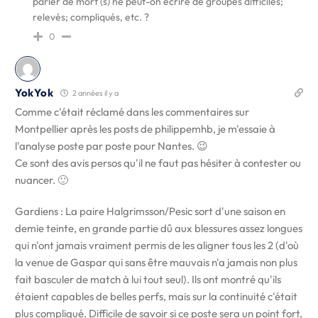
parler de mort (s) ne peut-on écrire de groupes difficiles;
relevés; compliqués, etc. ?
0
YokYok
2 années il y a
Comme c'était réclamé dans les commentaires sur
Montpellier après les posts de philippemhb, je m'essaie à
l'analyse poste par poste pour Nantes. 😉
Ce sont des avis persos qu'il ne faut pas hésiter à contester ou
nuancer. 🙂
Gardiens : La paire Halgrimsson/Pesic sort d'une saison en
demie teinte, en grande partie dû aux blessures assez longues
qui n'ont jamais vraiment permis de les aligner tous les 2 (d'où
la venue de Gaspar qui sans être mauvais n'a jamais non plus
fait basculer de match à lui tout seul). Ils ont montré qu'ils
étaient capables de belles perfs, mais sur la continuité c'était
plus compliqué. Difficile de savoir si ce poste sera un point fort,