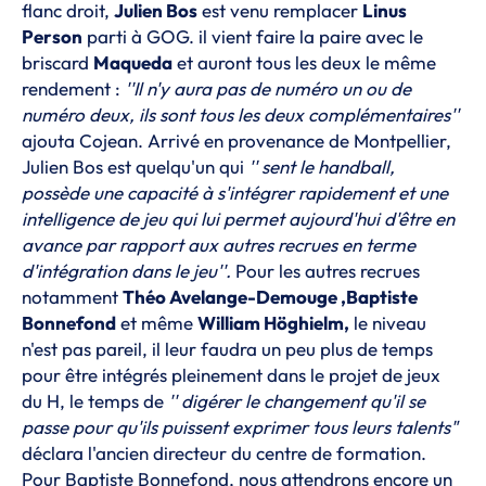
flanc droit,
Julien Bos
est venu remplacer
Linus
Person
parti à GOG. il vient faire la paire avec le
briscard
Maqueda
et auront tous les deux le même
rendement :
''Il n'y aura pas de numéro un ou de
numéro deux, ils sont tous les deux complémentaires''
ajouta Cojean. Arrivé en provenance de Montpellier,
Julien Bos est quelqu'un qui
'' sent le handball,
possède une capacité à s'intégrer rapidement et une
intelligence de jeu qui lui permet aujourd'hui d'être en
avance par rapport aux autres recrues en terme
d'intégration dans le jeu''.
Pour les autres recrues
notamment
Théo Avelange-Demouge ,Baptiste
Bonnefond
et même
William Höghielm,
le niveau
n'est pas pareil, il leur faudra un peu plus de temps
pour être intégrés pleinement dans le projet de jeux
du H, le temps de
'' digérer le changement qu'il se
passe pour qu'ils puissent exprimer tous leurs talents"
déclara l'ancien directeur du centre de formation.
Pour Baptiste Bonnefond, nous attendrons encore un