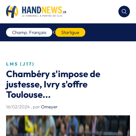
Champ. Français
Starligue
LMS (J17)
Chambéry s'impose de
justesse, Ivry s'offre
Toulouse...
16/02/2024
, par
Omeyer