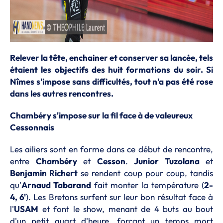
Relever la tête, enchainer et conserver sa lancée, tels
étaient les objectifs des huit formations du soir. Si
Nîmes s'impose sans difficultés, tout n'a pas été rose
dans les autres rencontres.
Chambéry s'impose sur la fil face à de valeureux
Cessonnais
Les ailiers sont en forme dans ce début de rencontre,
entre
Chambéry
et
Cesson
.
Junior Tuzolana
et
Benjamin Richert
se rendent coup pour coup, tandis
qu'
Arnaud Tabarand
fait monter la température (
2-
4, 6'
). Les Bretons surfent sur leur bon résultat face à
l'
USAM
et font le show, menant de 4 buts au bout
d'un petit quart d'heure, forçant un temps mort