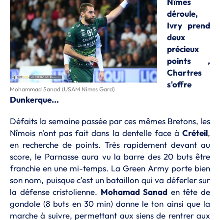
Nîmes
déroule,
Ivry prend
deux
précieux
points ,
Chartres
s'offre
Mohammad Sanad (USAM Nimes Gard)
Dunkerque...
Défaits la semaine passée par ces mêmes Bretons, les
Nîmois n'ont pas fait dans la dentelle face à
Créteil
,
en recherche de points. Très rapidement devant au
score, le Parnasse aura vu la barre des 20 buts être
franchie en une mi-temps. La Green Army porte bien
son nom, puisque c'est un bataillon qui va déferler sur
la défense cristolienne.
Mohamad Sanad
en tête de
gondole (8 buts en 30 min) donne le ton ainsi que la
marche à suivre, permettant aux siens de rentrer aux